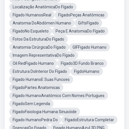
Localização AnatômicaDo Fígado
Fígado HumanosReal
FígadoPeças Anatômicas
Anatomia DoAbdômen Humano
GiftsFígado
FígadoNo Esqueleto
Peça E AnatomiaDo Fígado
Fotos Da EstruturaDo Fígado
Anatomia CirúrgicaDo Fígado
GIFFigado Humano
Imagem RepresentativaDo Fígado
Oil RedFigado Humano
Fígado3D Fundo Branco
Estrutura DoInterior Do Fígado
FigdoHumano
Figado HumanoE Suas Funcoes
FígadoPartes Anatomicas
Fígado HumanoAnatômico Com Nomes Portugues
FígadoSem Legenda
FígadoFisiologia Humana Sinusóide
Figado HumanoPedra Do
FígadoEstrutura Completar
DoencasDo Figado
Figado HumanoAzul 3D PNG