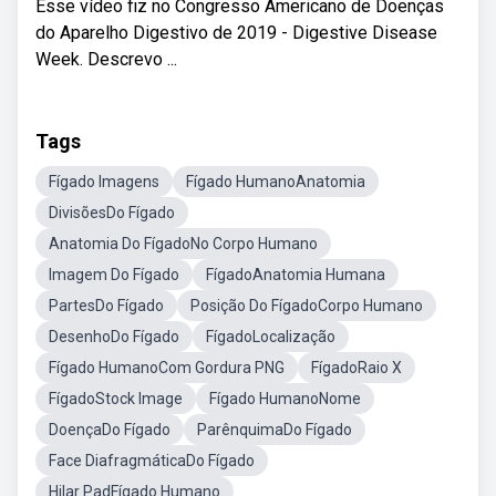
Esse vídeo fiz no Congresso Americano de Doenças
do Aparelho Digestivo de 2019 - Digestive Disease
Week. Descrevo ...
Tags
Fígado Imagens
Fígado HumanoAnatomia
DivisõesDo Fígado
Anatomia Do FígadoNo Corpo Humano
Imagem Do Fígado
FígadoAnatomia Humana
PartesDo Fígado
Posição Do FígadoCorpo Humano
DesenhoDo Fígado
FígadoLocalização
Fígado HumanoCom Gordura PNG
FígadoRaio X
FígadoStock Image
Fígado HumanoNome
DoençaDo Fígado
ParênquimaDo Fígado
Face DiafragmáticaDo Fígado
Hilar PadFígado Humano