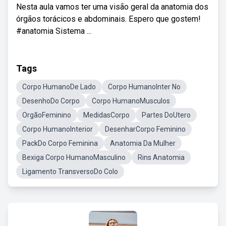
Nesta aula vamos ter uma visão geral da anatomia dos
órgãos torácicos e abdominais. Espero que gostem!
#anatomia Sistema ...
Tags
Corpo HumanoDe Lado
Corpo HumanoInter No
DesenhoDo Corpo
Corpo HumanoMusculos
OrgãoFeminino
MedidasCorpo
Partes DoUtero
Corpo HumanoInterior
DesenharCorpo Feminino
PackDo Corpo Feminina
Anatomia Da Mulher
Bexiga Corpo HumanoMasculino
Rins Anatomia
Ligamento TransversoDo Colo