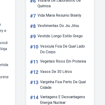
#6
Vidraria De Laboratório De
Química
#7
Vida Maria Resumo Brainly
m
#8
Vestimentas Do Jiu Jitsu
ey e
#9
Vestido Longo Estilo Grego
 você
#10
Vesicula Fica De Qual Lado
 Veja
Do Corpo
#11
Vegetais Ricos Em Proteina
rtida
#12
Vasos De 30 Litros
rimir.
#13
Varginha Fica Perto De Qual
Cidade
#14
Vantagens E Desvantagens
Energia Nuclear