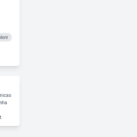
lorir
cnicas
inha
.