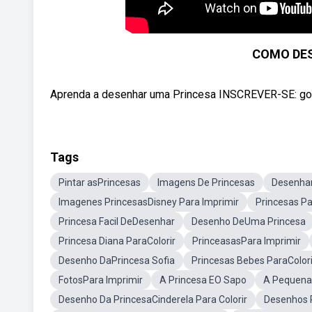
COMO DE
Aprenda a desenhar uma Princesa INSCREVER-SE: goo
Tags
Pintar asPrincesas
Imagens De Princesas
Desenhar
Imagenes PrincesasDisney Para Imprimir
Princesas Pa
Princesa Facil DeDesenhar
Desenho DeUma Princesa
Princesa Diana ParaColorir
PrinceasasPara Imprimir
Desenho DaPrincesa Sofia
Princesas Bebes ParaColori
FotosPara Imprimir
A Princesa EO Sapo
A Pequena 
Desenho Da PrincesaCinderela Para Colorir
Desenhos P