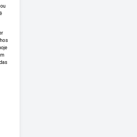
vou
ê
er
nhos
hoje
em
odas