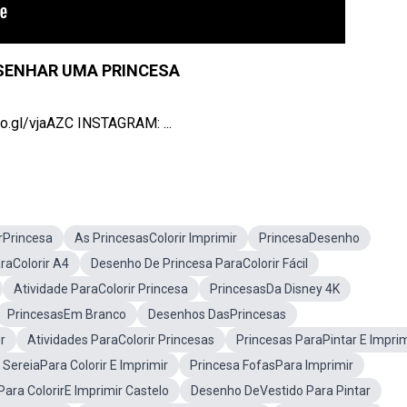
SENHAR UMA PRINCESA
.gl/vjaAZC INSTAGRAM: ...
Princesa
As PrincesasColorir Imprimir
PrincesaDesenho
raColorir A4
Desenho De Princesa ParaColorir Fácil
Atividade ParaColorir Princesa
PrincesasDa Disney 4K
PrincesasEm Branco
Desenhos DasPrincesas
r
Atividades ParaColorir Princesas
Princesas ParaPintar E Imprim
SereiaPara Colorir E Imprimir
Princesa FofasPara Imprimir
ara ColorirE Imprimir Castelo
Desenho DeVestido Para Pintar