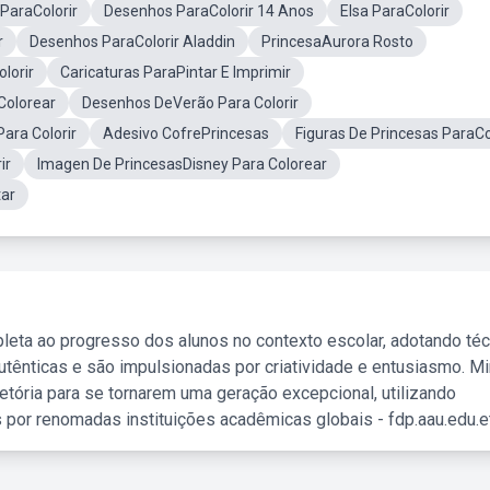
ParaColorir
Desenhos ParaColorir 14 Anos
Elsa ParaColorir
r
Desenhos ParaColorir Aladdin
PrincesaAurora Rosto
lorir
Caricaturas ParaPintar E Imprimir
Colorear
Desenhos DeVerão Para Colorir
ara Colorir
Adesivo CofrePrincesas
Figuras De Princesas ParaCo
ir
Imagen De PrincesasDisney Para Colorear
tar
leta ao progresso dos alunos no contexto escolar, adotando té
tênticas e são impulsionadas por criatividade e entusiasmo. M
etória para se tornarem uma geração excepcional, utilizando
 por renomadas instituições acadêmicas globais - fdp.aau.edu.et