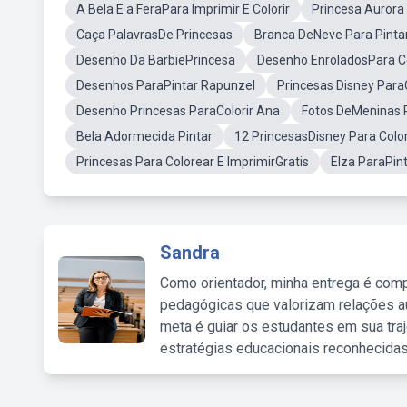
A Bela E a FeraPara Imprimir E Colorir
Princesa Aurora 
Caça PalavrasDe Princesas
Branca DeNeve Para Pinta
Desenho Da BarbiePrincesa
Desenho EnroladosPara Co
Desenhos ParaPintar Rapunzel
Princesas Disney Para
Desenho Princesas ParaColorir Ana
Fotos DeMeninas P
Bela Adormecida Pintar
12 PrincesasDisney Para Color
Princesas Para Colorear E ImprimirGratis
Elza ParaPin
Sandra
Como orientador, minha entrega é comp
pedagógicas que valorizam relações au
meta é guiar os estudantes em sua traj
estratégias educacionais reconhecidas