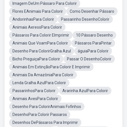
Imagem DeUm Pássaro Para Colorir
Flores EAnimais Para Colorir
Como Desenhar Pássaro
AndorinhasPara Colorir
Passarinho DesenhoColorir
Animais AereosPara Colorir
Pássaros Para Colorir EImprimir
10 Pássaro Desenho
Animais Que VoamPara Colorir
Pássaros ParaPintar
Desenho Para ColorirGralha Azul
águiaPara Colorir
Bicho PreguiçaPara Colorir
Passar O DesenhoColorir
Animais Em ExtinçãoPara Colorir E Imprimir
Animais Da AmazôniaPara Colorir
Lenda Gralha AzulPara Colorir
PassarinhosPara Colorir
Ararinha AzulPara Colorir
Animais AvesPara Colorir
Desenho Para ColorirAnimais Fofinhos
DesenhoPara Colorir Passaros
Desenhos DePássaros Para Imprimir