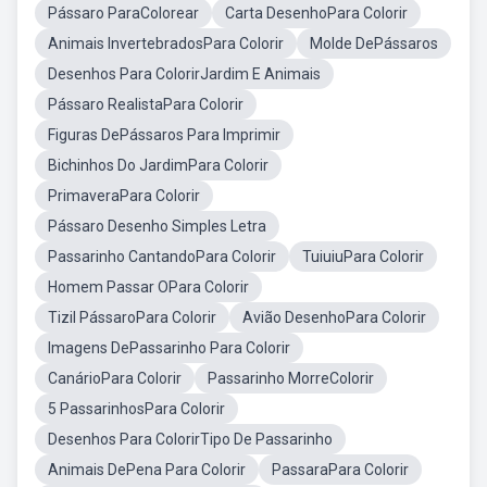
Pássaro ParaColorear
Carta DesenhoPara Colorir
Animais InvertebradosPara Colorir
Molde DePássaros
Desenhos Para ColorirJardim E Animais
Pássaro RealistaPara Colorir
Figuras DePássaros Para Imprimir
Bichinhos Do JardimPara Colorir
PrimaveraPara Colorir
Pássaro Desenho Simples Letra
Passarinho CantandoPara Colorir
TuiuiuPara Colorir
Homem Passar OPara Colorir
Tizil PássaroPara Colorir
Avião DesenhoPara Colorir
Imagens DePassarinho Para Colorir
CanárioPara Colorir
Passarinho MorreColorir
5 PassarinhosPara Colorir
Desenhos Para ColorirTipo De Passarinho
Animais DePena Para Colorir
PassaraPara Colorir