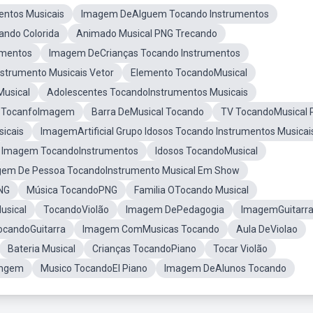
ntos Musicais
Imagem DeAlguem Tocando Instrumentos
ando Colorida
Animado Musical PNG Trecando
umentos
Imagem DeCrianças Tocando Instrumentos
strumento Musicais Vetor
Elemento TocandoMusical
usical
Adolescentes TocandoInstrumentos Musicais
l TocanfoImagem
Barra DeMusical Tocando
TV TocandoMusical 
icais
ImagemArtificial Grupo Idosos Tocando Instrumentos Musicai
Imagem TocandoInstrumentos
Idosos TocandoMusical
em De Pessoa TocandoInstrumento Musical Em Show
NG
Música TocandoPNG
Familia OTocando Musical
usical
TocandoViolão
Imagem DePedagogia
ImagemGuitarr
ocandoGuitarra
Imagem ComMusicas Tocando
Aula DeViolao
Bateria Musical
Crianças TocandoPiano
Tocar Violão
Imgem
Musico TocandoEl Piano
Imagem DeAlunos Tocando