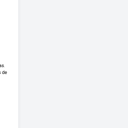
as.
s de