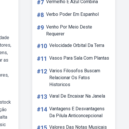
#7
Vermelho E Azul Combina
#8
Verbo Poder Em Espanhol
#9
Venho Por Meio Deste
Requerer
idade
tores,
#10
Velocidade Orbital Da Terra
ens,
#11
Vasos Para Sala Com Plantas
r as
e
#12
Varios Filosofos Buscam
ores,
Relacionar Os Fatos
Historicos
#13
Varal De Encaixar Na Janela
 stock
#14
Vantagens E Desvantagens
eção
Da Pilula Anticoncepcional
alta
sic
#15
Valores Das Notas Musicais