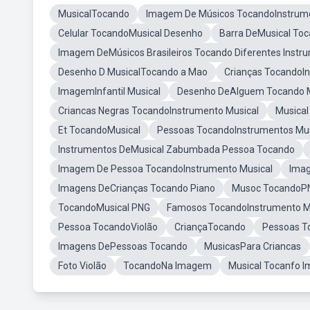
MusicalTocando
Imagem De Músicos TocandoInstrume
Celular TocandoMusical Desenho
Barra DeMusical Toc
Imagem DeMúsicos Brasileiros Tocando Diferentes Instr
Desenho D MusicalTocando a Mao
Crianças TocandoIn
ImagemInfantil Musical
Desenho DeAlguem Tocando M
Criancas Negras TocandoInstrumento Musical
Musica
Et TocandoMusical
Pessoas TocandoInstrumentos Mus
Instrumentos DeMusical Zabumbada Pessoa Tocando
Imagem De Pessoa TocandoInstrumento Musical
Imag
Imagens DeCrianças Tocando Piano
Musoc TocandoP
TocandoMusical PNG
Famosos TocandoInstrumento M
Pessoa TocandoViolão
CriançaTocando
Pessoas T
Imagens DePessoas Tocando
MusicasPara Criancas
Foto Violão
TocandoNa Imagem
Musical Tocanfo 