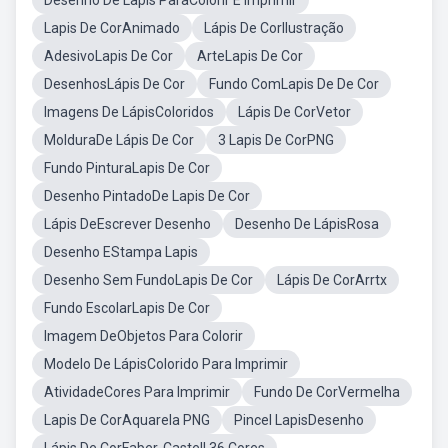
Desenho De Lapis ParaColorir E Imprimir
Lapis De CorAnimado
Lápis De CorIlustração
AdesivoLapis De Cor
ArteLapis De Cor
DesenhosLápis De Cor
Fundo ComLapis De De Cor
Imagens De LápisColoridos
Lápis De CorVetor
MolduraDe Lápis De Cor
3 Lapis De CorPNG
Fundo PinturaLapis De Cor
Desenho PintadoDe Lapis De Cor
Lápis DeEscrever Desenho
Desenho De LápisRosa
Desenho EStampa Lapis
Desenho Sem FundoLapis De Cor
Lápis De CorArrtx
Fundo EscolarLapis De Cor
Imagem DeObjetos Para Colorir
Modelo De LápisColorido Para Imprimir
AtividadeCores Para Imprimir
Fundo De CorVermelha
Lapis De CorAquarela PNG
Pincel LapisDesenho