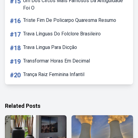
#15
Um Dos Circos Mais Famosos Da Antiguidade
Foi O
#16
Triste Fim De Policarpo Quaresma Resumo
#17
Trava Línguas Do Folclore Brasileiro
#18
Trava Lingua Para Dicção
#19
Transformar Horas Em Decimal
#20
Trança Raiz Feminina Infantil
Related Posts