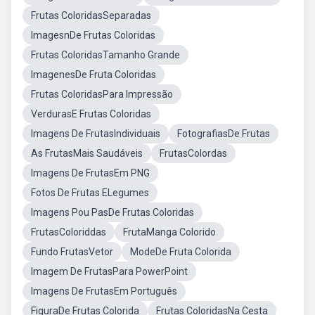
Frutas ColoridasSeparadas
ImagesnDe Frutas Coloridas
Frutas ColoridasTamanho Grande
ImagenesDe Fruta Coloridas
Frutas ColoridasPara Impressão
VerdurasE Frutas Coloridas
Imagens De FrutasIndividuais
FotografiasDe Frutas
As FrutasMais Saudáveis
FrutasColordas
Imagens De FrutasEm PNG
Fotos De Frutas ELegumes
Imagens Pou PasDe Frutas Coloridas
FrutasColoriddas
FrutaManga Colorido
Fundo FrutasVetor
ModeDe Fruta Colorida
Imagem De FrutasPara PowerPoint
Imagens De FrutasEm Português
FiguraDe Frutas Colorida
Frutas ColoridasNa Cesta