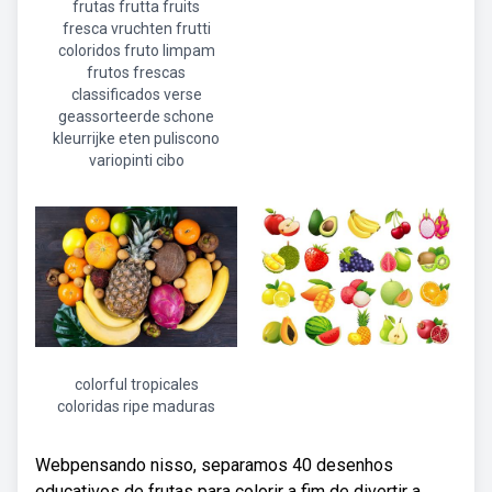
frutas frutta fruits
fresca vruchten frutti
coloridos fruto limpam
frutos frescas
classificados verse
geassorteerde schone
kleurrijke eten puliscono
variopinti cibo
colorful tropicales
coloridas ripe maduras
Webpensando nisso, separamos 40 desenhos
educativos de frutas para colorir a fim de divertir a