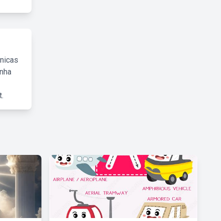
cnicas
inha
.