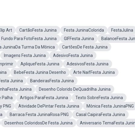
lip Art
CartãoFesta Junina
Festa JuninaColorida
FestaJulina
Fundo Para FotoFesta Junina
GIFFesta Junina
BalanceFesta Jun
a JuninaDa Turma Da Mônica
CartõesDe Festa Junina
Imagens Festa Junina
AdesivoFesta Junina
mprimir
ApliqueFesta Junina
AdesivosFesta Junina
nina
BebeFesta Junina Desenho
Arte NaifFesta Junina
Festa Junina
BandeirasFesta Junina
inhaFesta Junina
Desenho Colorido DeQuadrilha Junina
e Palha
Artigos ParaFesta Junina
Texto SobreFesta Junina
by PNG
Atividade DePintar Festa Junina
Mônica Festa JuninaPNG
na
Barraca Festa JuninaRosa PNG
Casal CaipiraFesta Junina
Desenhos ColoridosDe Festa Junina
Aniversario TemaFesta Juni