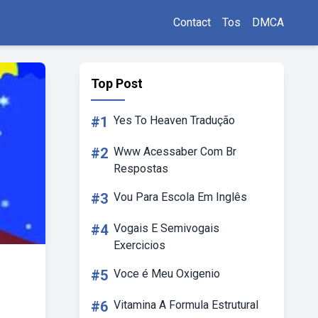
Contact
Tos
DMCA
Top Post
#1
Yes To Heaven Tradução
#2
Www Acessaber Com Br
Respostas
#3
Vou Para Escola Em Inglês
#4
Vogais E Semivogais
Exercicios
#5
Voce é Meu Oxigenio
#6
Vitamina A Formula Estrutural