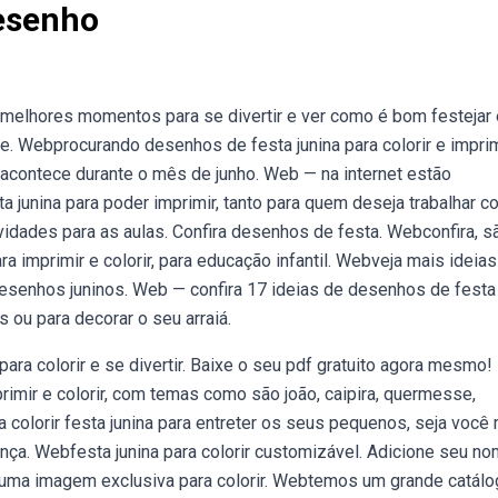
esenho
 melhores momentos para se divertir e ver como é bom festejar 
 Webprocurando desenhos de festa junina para colorir e imprim
e acontece durante o mês de junho. Web — na internet estão
junina para poder imprimir, tanto para quem deseja trabalhar c
vidades para as aulas. Confira desenhos de festa. Webconfira, s
a imprimir e colorir, para educação infantil. Webveja mais ideias
, desenhos juninos. Web — confira 17 ideias de desenhos de festa
s ou para decorar o seu arraiá.
ra colorir e se divertir. Baixe o seu pdf gratuito agora mesmo!
imir e colorir, com temas como são joão, caipira, quermesse,
olorir festa junina para entreter os seus pequenos, seja você
nça. Webfesta junina para colorir customizável. Adicione seu n
 uma imagem exclusiva para colorir. Webtemos um grande catál