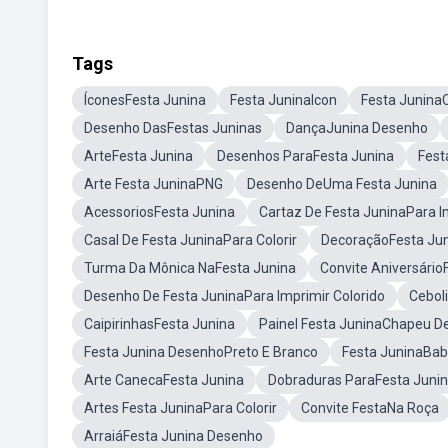
Tags
ÍconesFesta Junina
Festa JuninaIcon
Festa JuninaC
Desenho DasFestas Juninas
DançaJunina Desenho
ArteFesta Junina
Desenhos ParaFesta Junina
Fest
Arte Festa JuninaPNG
Desenho DeUma Festa Junina
AcessoriosFesta Junina
Cartaz De Festa JuninaPara I
Casal De Festa JuninaPara Colorir
DecoraçãoFesta Ju
Turma Da Mônica NaFesta Junina
Convite Aniversário
Desenho De Festa JuninaPara Imprimir Colorido
Cebol
CaipirinhasFesta Junina
Painel Festa JuninaChapeu D
Festa Junina DesenhoPreto E Branco
Festa JuninaBa
Arte CanecaFesta Junina
Dobraduras ParaFesta Juni
Artes Festa JuninaPara Colorir
Convite FestaNa Roça
ArraiáFesta Junina Desenho