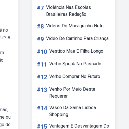
#7
Violência Nas Escolas
Brasileiras Redação
#8
Vídeos Do Macaquinho Neto
é no
ir? A
#9
Vídeo De Carrinho Para Criança
#10
Vestido Mae E Filha Longo
om
ão
#11
Verbo Speak No Passado
#12
Verbo Comprar No Futuro
#13
Venho Por Meio Deste
Requerer
#14
Vasco Da Gama Lisboa
 mãe,
Shopping
ome ou
ogo de
#15
Vantagem E Desvantagem Do