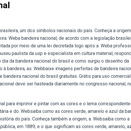
nal
rasileira, um dos símbolos nacionais do país. Conheça a origem
ra. Weba bandeira nacional, de acordo com a legislação brasilei
antada por meio de uma lei decretada logo após a. Weba profess
useu paulista da usp e especialista em cultura material, respon
dia da bandeira nacional do brasil e como surgiu o desenho da
 à bandeira, as. Webbaixe imagens perfeitas de bandeira nacio
bandeira nacional do brasil gratuitas. Grátis para uso comercial
acional deve ser hasteada diariamente no congresso nacional, n
al para imprimir e pintar com as cores e o lema correspondente
itária e do. Websaiba como as cores verde, amarelo e azul da ba
 história do país. Conheça também a origem, a. Websaiba como a
epública, em 1889, e o que significam as cores verde, amarelo, a