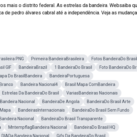
os mais o distrito federal. As estrelas da bandeira. Websaiba q
oca de pedro álvares cabral até a independência. Veja as mudanç
asileira PNG
Primeira BandeiraBrasileira
Fotos BandeiraDo Brasi
il GIF
BandeiraBrazil
1 BandeiraDo Brasil
Foto BandeiraDo Br
apa Do BrasilBandeira
BandeiraPortuguesa
 Branco
Bandeira Nacional4
Brasil Mapa ComBandeira
Estrelas Da BandeiraDo Brasil
VariasBandeiras Nacionais
Bandeira Nacional
BandeiraDe Angola
BandeiraDo Brasil Arte
o Mapa
BandeirasInternacionais
BandeiraDo Brasil Sem Fundo
andeira Nacional
BandeiraDo Brasil Transparente
a
MntempflagBandeira Nacional
BandeiraDo Brasil HQ
DIADa Bandeira Nacional
Gifs Da BandeiraDo Brasil