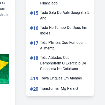
iras
Financiado
 sem
#15
Tudo Sala De Aula Geografia 5
strela
Ano
#16
Tudo No Tempo De Deus Em
Ingles
#17
Três Plantas Que Fornecem
Alimento
#18
Três Atitudes Que
Demonstram O Exercício Da
Cidadania No Cotidiano
#19
Trava Linguas Em Alemão
#20
Transformar Mg Para G