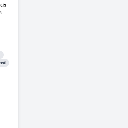
uais
as
l
asil