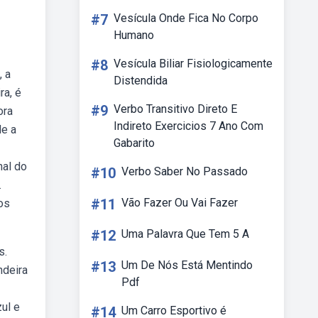
#7
Vesícula Onde Fica No Corpo
Humano
#8
Vesícula Biliar Fisiologicamente
, a
Distendida
ra, é
#9
Verbo Transitivo Direto E
ora
Indireto Exercicios 7 Ano Com
de a
Gabarito
nal do
#10
Verbo Saber No Passado
.
#11
Vão Fazer Ou Vai Fazer
os
#12
Uma Palavra Que Tem 5 A
s.
#13
Um De Nós Está Mentindo
ndeira
Pdf
zul e
#14
Um Carro Esportivo é