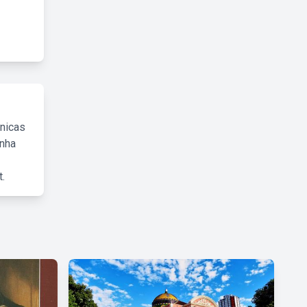
cnicas
inha
.