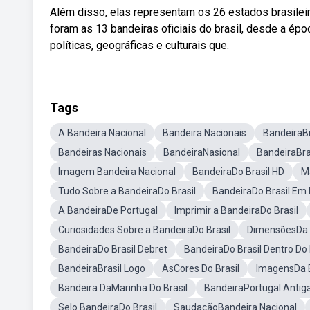
Além disso, elas representam os 26 estados brasileir
foram as 13 bandeiras oficiais do brasil, desde a ép
políticas, geográficas e culturais que.
Tags
A Bandeira Nacional
Bandeira Nacionais
BandeiraBr
Bandeiras Nacionais
BandeiraNasional
BandeiraBras
Imagem Bandeira Nacional
BandeiraDo Brasil HD
M
Tudo Sobre a BandeiraDo Brasil
BandeiraDo Brasil Em
A BandeiraDe Portugal
Imprimir a BandeiraDo Brasil
Curiosidades Sobre a BandeiraDo Brasil
DimensõesDa 
BandeiraDo Brasil Debret
BandeiraDo Brasil Dentro D
BandeiraBrasil Logo
AsCores Do Brasil
ImagensDa B
Bandeira DaMarinha Do Brasil
BandeiraPortugal Antig
Selo BandeiraDo Brasil
SaudaçãoBandeira Nacional