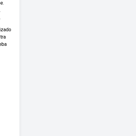
e.
.
.
lizado
tra
Weba