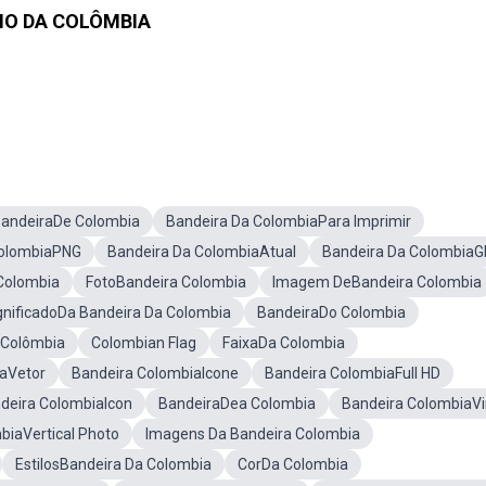
NO DA COLÔMBIA
andeiraDe Colombia
Bandeira Da ColombiaPara Imprimir
ColombiaPNG
Bandeira Da ColombiaAtual
Bandeira Da ColombiaG
Colombia
FotoBandeira Colombia
Imagem DeBandeira Colombia
gnificadoDa Bandeira Da Colombia
BandeiraDo Colombia
 Colômbia
Colombian Flag
FaixaDa Colombia
aVetor
Bandeira ColombiaIcone
Bandeira ColombiaFull HD
deira ColombiaIcon
BandeiraDea Colombia
Bandeira ColombiaVi
biaVertical Photo
Imagens Da Bandeira Colombia
EstilosBandeira Da Colombia
CorDa Colombia