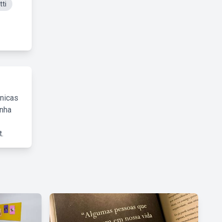
ti
cnicas
inha
.