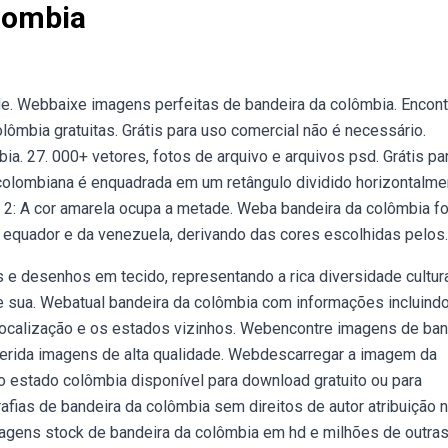
lombia
de. Webbaixe imagens perfeitas de bandeira da colômbia. Encont
mbia gratuitas. Grátis para uso comercial não é necessário.
a. 27. 000+ vetores, fotos de arquivo e arquivos psd. Grátis pa
colombiana é enquadrada em um retângulo dividido horizontalme
 2: A cor amarela ocupa a metade. Weba bandeira da colômbia fo
equador e da venezuela, derivando das cores escolhidas pelos.
e desenhos em tecido, representando a rica diversidade cultura
de sua. Webatual bandeira da colômbia com informações incluind
ocalização e os estados vizinhos. Webencontre imagens de ban
querida imagens de alta qualidade. Webdescarregar a imagem da
o estado colômbia disponível para download gratuito ou para
afias de bandeira da colômbia sem direitos de autor atribuição 
agens stock de bandeira da colômbia em hd e milhões de outra