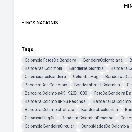
HI
HINOS NACIONIS.
Tags
Colombia FotosDa Bandeira
BandeiraColombiana
B
Bandeiras Colombia
BandieraColombia
Bandeira 
ColombianosBandeira
ColombiaFlag
BandeiraaDa 
BandeiraDos Colombia
BandeiraBrasil Colombia
Si
Bandeira Colombia4K 1920X1080
FotoDa Bandeira Da
Bandeira ColombiaPNG Redonda
Bandeira Da Colombi
Bandeira ColombiaRetrato
BandeiraDcolombia
Ban
ColombiaFlag4k
Bandeira ColombiaDesenho
Colom
Colombia BandeiraCircular
CuriosidadesDa Colombia