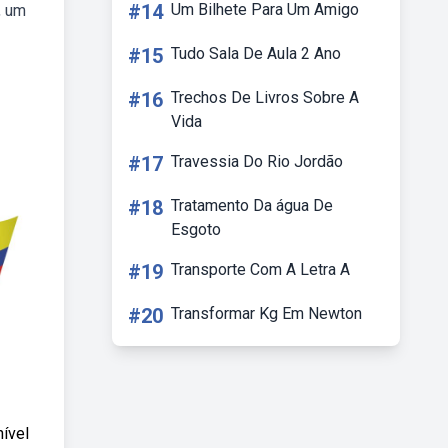
#14
Um Bilhete Para Um Amigo
, um
#15
Tudo Sala De Aula 2 Ano
#16
Trechos De Livros Sobre A
Vida
#17
Travessia Do Rio Jordão
#18
Tratamento Da água De
Esgoto
#19
Transporte Com A Letra A
#20
Transformar Kg Em Newton
ível