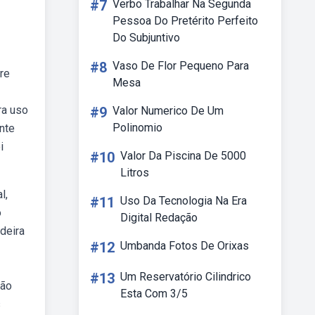
#7
Verbo Trabalhar Na Segunda
Pessoa Do Pretérito Perfeito
Do Subjuntivo
#8
Vaso De Flor Pequeno Para
re
Mesa
ra uso
#9
Valor Numerico De Um
Polinomio
nte
i
#10
Valor Da Piscina De 5000
Litros
l,
#11
Uso Da Tecnologia Na Era
o
Digital Redação
deira
#12
Umbanda Fotos De Orixas
#13
Um Reservatório Cilindrico
não
Esta Com 3/5
s