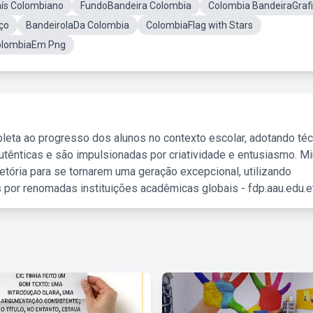
ís Colombiano
FundoBandeira Colombia
Colombia BandeiraGrafit
ço
BandeirolaDa Colombia
ColombiaFlag with Stars
olombiaEm Png
leta ao progresso dos alunos no contexto escolar, adotando té
tênticas e são impulsionadas por criatividade e entusiasmo. M
etória para se tornarem uma geração excepcional, utilizando
 por renomadas instituições acadêmicas globais - fdp.aau.edu.et