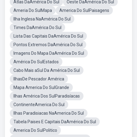
Atlas DaAmérica Do Sul
Oeste DaAmérica Do Sul
Ameria Do SulMapa
America Do SulPaisagens
Ilha Inglesa NaAmérica Do Sul
Times DaAmérica Do Sul
Lista Das Capitais DaAmérica Do Sul
Pontos Extremos DaAmérica Do Sul
Imagens Do Mapa DaAmérica Do Sul
América Do SulEstados
Cabo Mais aSul Da América Do Sul
IlhasDe Pescador América
Mapa America Do SulGrande
Ilhas América Dos SulParadisíacas
ContinenteAmerica Do Sul
Ilhas Paradisiacas NaAmerica Do Sul
Tabela Paises E Capitais DaAmérica Do Sul
America Do SulPolitico