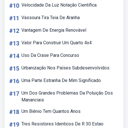
#10
Velocidade Da Luz Notação Cientifica
#11
Vassoura Tira Teia De Aranha
#12
Vantagem De Energia Renovável
#13
Valor Para Construir Um Quarto 4x4
#14
Uso Da Crase Para Concurso
#15
Urbanização Nos Países Subdesenvolvidos
#16
Uma Parte Estranha De Mim Significado
#17
Um Dos Grandes Problemas Da Poluição Dos
Mananciais
#18
Um Biênio Tem Quantos Anos
#19
Tres Resistores Identicos De R 30 Estao