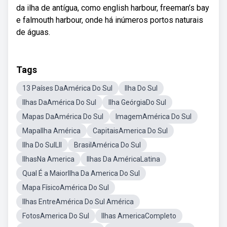
da ilha de antígua, como english harbour, freeman’s bay
e falmouth harbour, onde há inúmeros portos naturais
de águas.
Tags
13 Países DaAmérica Do Sul
Ilha Do Sul
Ilhas DaAmérica Do Sul
Ilha GeórgiaDo Sul
Mapas DaAmérica Do Sul
ImagemAmérica Do Sul
MapaIlha América
CapitaisAmerica Do Sul
Ilha Do SulLll
BrasilAmérica Do Sul
IlhasNa America
Ilhas Da AméricaLatina
Qual É a MaiorIlha Da America Do Sul
Mapa FísicoAmérica Do Sul
Ilhas EntreAmérica Do Sul América
FotosAmerica Do Sul
Ilhas AmericaCompleto