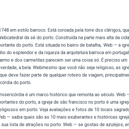
1748 em estilo barroco. Está coroada pela torre dos clérigos, qu
atedral da sé do porto. Construída na parte mais alta da cida
ortante do porto. Está situada no bairro de batalha,. Web — a igr
o do esplendor e da riqueza da arquitetura barroca em portugal
 carmo e dos carmelitas parecem ser uma coisa só. É preciso um
 verdade, a bela. Webmesmo que você não seja religioso, as igr
que deve fazer parte de qualquer roteiro de viagem, principalme
córdia do porto.
a misericórdia é um marco histórico que remonta ao século. Web 
antes do porto, a igreja de são francisco no porto é uma igrej
ligiosos em porto: Veja avaliações e fotos de 10 locais sagrad
. Web — saiba quais são as 10 mais exuberantes e históricas igrej
 sua lista de atrações no porto. Web — se gostas de azulejos, e