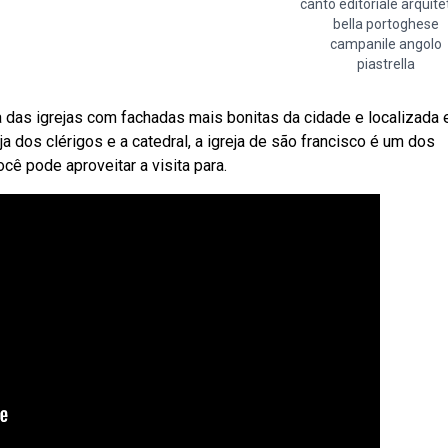
canto editoriale arquite
bella portoghese
campanile angolo
piastrella
a das igrejas com fachadas mais bonitas da cidade e localizada
ja dos clérigos e a catedral, a igreja de são francisco é um dos
ê pode aproveitar a visita para.