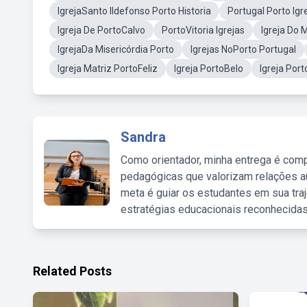
IgrejaSanto Ildefonso Porto Historia
Portugal Porto Igr
Igreja De PortoCalvo
PortoVitoria Igrejas
Igreja Do
IgrejaDa Misericórdia Porto
Igrejas NoPorto Portugal
Igreja Matriz PortoFeliz
Igreja PortoBelo
Igreja Por
Sandra
Como orientador, minha entrega é comp
pedagógicas que valorizam relações au
meta é guiar os estudantes em sua traj
estratégias educacionais reconhecidas
Related Posts