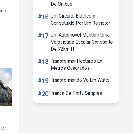
De Onibus
 and
#16
Um Circuito Eletrico é
,
Constituido Por Um Resistor
#17
Um Automovel Mantem Uma
Velocidade Escalar Constante
De 72km H
#18
Transformar Hectares Em
Metros Quadrados
#19
Transformando Va Em Watts
#20
Tranca De Porta Simples
o
llo