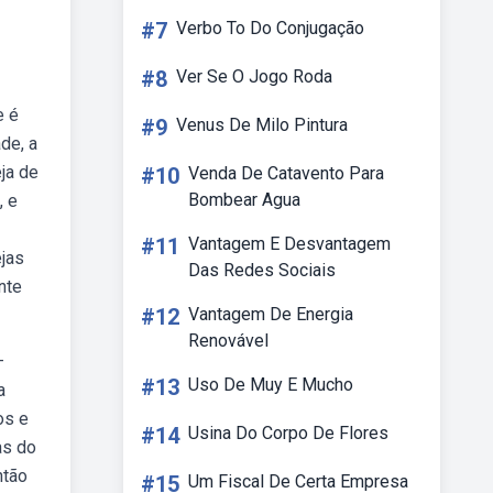
#7
Verbo To Do Conjugação
#8
Ver Se O Jogo Roda
e é
#9
Venus De Milo Pintura
de, a
eja de
#10
Venda De Catavento Para
Bombear Agua
, e
#11
Vantagem E Desvantagem
ejas
Das Redes Sociais
nte
#12
Vantagem De Energia
Renovável
—
#13
Uso De Muy E Mucho
a
os e
#14
Usina Do Corpo De Flores
as do
ntão
#15
Um Fiscal De Certa Empresa