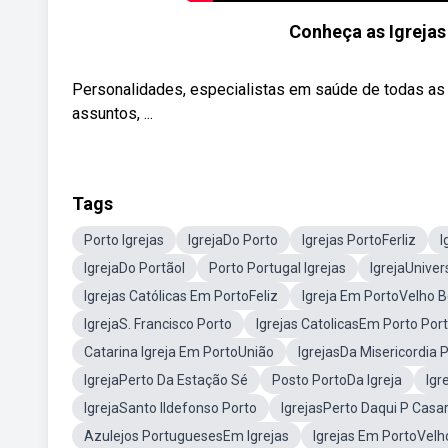
Conheça as Igrejas
Personalidades, especialistas em saúde de todas as á
assuntos, ...
Tags
Porto Igrejas
IgrejaDo Porto
Igrejas PortoFerliz
I
IgrejaDo Portãol
Porto Portugal Igrejas
IgrejaUniver
Igrejas Católicas Em PortoFeliz
Igreja Em PortoVelho B
IgrejaS. Francisco Porto
Igrejas CatolicasEm Porto Por
Catarina Igreja Em PortoUnião
IgrejasDa Misericordia 
IgrejaPerto Da Estação Sé
Posto PortoDa Igreja
Igr
IgrejaSanto Ildefonso Porto
IgrejasPerto Daqui P Casa
Azulejos PortuguesesEm Igrejas
Igrejas Em PortoVelh