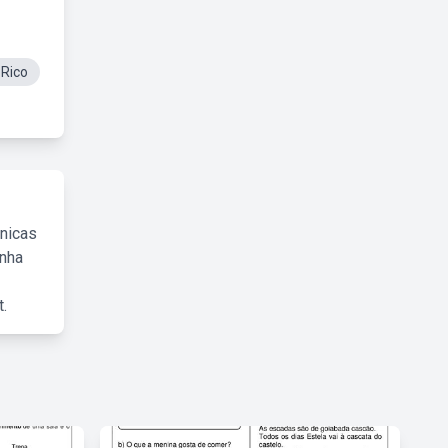
oRico
cnicas
inha
.