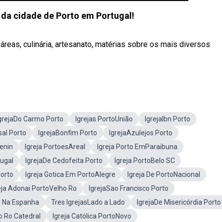
 da cidade de Porto em Portugal!
reas, culinária, artesanato, matérias sobre os mais diversos
grejaDo Carmo Porto
Igrejas PortoUnião
IgrejaIbn Porto
sal Porto
IgrejaBonfim Porto
IgrejaAzulejos Porto
enin
Igreja PortoesAreal
Igreja Porto EmParaibuna
tugal
IgrejaDe Cedofeita Porto
Igreja PortoBelo SC
Porto
Igreja Gotica Em PortoAlegre
Igreja De PortoNacional
eja Adonai PortoVelho Ro
IgrejaSao Francisco Porto
r Na Espanha
Tres IgrejasLado a Lado
IgrejaDe Misericórdia Porto
o Ro Catedral
Igreja Católica PortoNovo