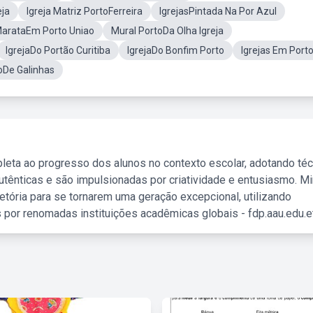
eja
Igreja Matriz PortoFerreira
IgrejasPintada Na Por Azul
 MarataEm Porto Uniao
Mural PortoDa Olha Igreja
IgrejaDo Portão Curitiba
IgrejaDo Bonfim Porto
Igrejas Em Port
toDe Galinhas
leta ao progresso dos alunos no contexto escolar, adotando té
tênticas e são impulsionadas por criatividade e entusiasmo. M
etória para se tornarem uma geração excepcional, utilizando
 por renomadas instituições acadêmicas globais - fdp.aau.edu.et