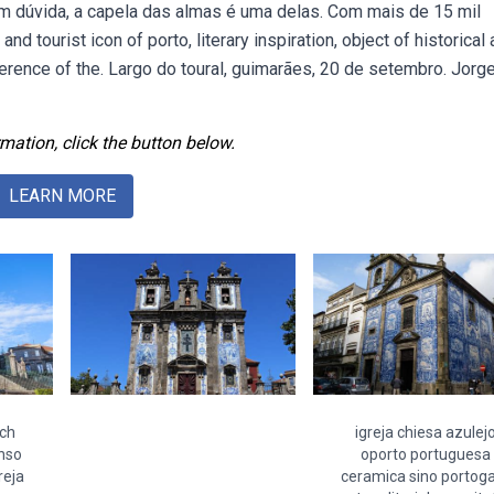
em dúvida, a capela das almas é uma delas. Com mais de 15 mil
nd tourist icon of porto, literary inspiration, object of historical
reference of the. Largo do toural, guimarães, 20 de setembro. Jorge
mation, click the button below.
LEARN MORE
rch
igreja chiesa azulej
onso
oporto portuguesa
reja
ceramica sino portoga