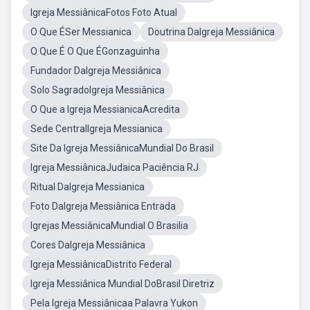
Igreja MessiânicaFotos Foto Atual
O Que ÉSer Messianica
Doutrina DaIgreja Messiânica
O Que É O Que ÉGonzaguinha
Fundador DaIgreja Messiânica
Solo SagradoIgreja Messiânica
O Que a Igreja MessianicaAcredita
Sede CentralIgreja Messianica
Site Da Igreja MessiânicaMundial Do Brasil
Igreja MessiânicaJudaica Paciência RJ
Ritual DaIgreja Messianica
Foto DaIgreja Messiânica Entrada
Igrejas MessiânicaMundial O Brasilia
Cores DaIgreja Messiânica
Igreja MessiânicaDistrito Federal
Igreja Messiânica Mundial DoBrasil Diretriz
Pela Igreja Messiânicaa Palavra Yukon