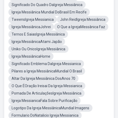
Significado Do Quadro DaIgreja Messiânica
Igreja Messiânica Mundial DoBrasil Em Recife
TweensIgreja Messianica
John ReidIgreja Messiânica
Igreja MessiânicaJohrei
O Que a IgrejaMessânica Faz
Ternos E SaiasIgreja Messiânica
Igreja MessiânicaAtami Japão
Uniko Ou OnicoIgreja Messiânica
Igreja MessiânicaHome
Significado Emblema DaIgreja Messianica
Pilares a Igreja MessiânicaMundial O Brasil
Altar Da Igreja Messiânica DosAnos 70
O Que ÉOração Ireisai Da Igreja Messianica
Pomada De ArticulaçõesIgreja Messiânica
Igreja MessianicaFala Sobre Purificação
Logotipo Da Igreja MessiânicaMundial Imagens
Formulario DoNatalicio Igreja Messianica