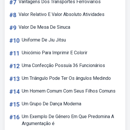
#7
Vantagens Dos Transportes Ferroviarios
#8
Valor Relativo E Valor Absoluto Atividades
#9
Valor De Mesa De Sinuca
#10
Uniforme De Jiu Jitsu
#11
Unicórnio Para Imprimir E Colorir
#12
Uma Confecção Possuía 36 Funcionários
#13
Um Triângulo Pode Ter Os ângulos Medindo
#14
Um Homem Comum Com Seus Filhos Comuns
#15
Um Grupo De Dança Moderna
#16
Um Exemplo De Gênero Em Que Predomina A
Argumentação é