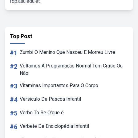
fdp.aau.edu.et.
Top Post
#1
Zumbi O Menino Que Nasceu E Morreu Livre
#2
Voltamos A Programação Normal Tem Crase Ou
Não
#3
Vitaminas Importantes Para O Corpo
#4
Versiculo De Pascoa Infantil
#5
Verbo To Be O'que é
#6
Verbete De Enciclopédia Infantil