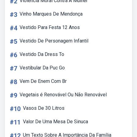
#2
Violencia Moral Contra A Mulher
#3
Vinho Marques De Mendonça
#4
Vestido Para Festa 12 Anos
#5
Vestido De Personagem Infantil
#6
Vestido Da Dress To
#7
Vestibular Da Puc Go
#8
Vem De Enem Com Br
#9
Vegetais é Renovável Ou Não Renovável
#10
Vasos De 30 Litros
#11
Valor De Uma Mesa De Sinuca
#12
Um Texto Sobre A Importância Da Família