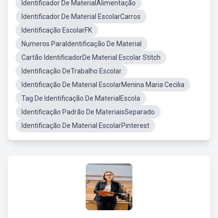
Identificador De MaterialAlimentação
Identificador De Material EscolarCarros
Identificação EscolarFK
Numeros ParaIdentificação De Material
Cartão IdentificadorDe Material Escolar Stitch
Identificação DeTrabalho Escolar
Identificação De Material EscolarMenina Maria Cecilia
Tag De Identificação De MaterialEscola
Identificação Padrão De MateriaisSeparado
Identificação De Material EscolarPinterest