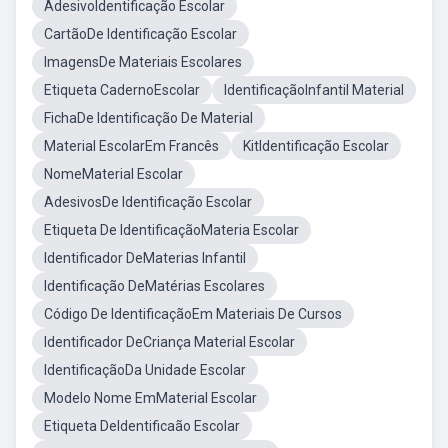
AdesivoIdentificação Escolar
CartãoDe Identificação Escolar
ImagensDe Materiais Escolares
Etiqueta CadernoEscolar
IdentificaçãoInfantil Material
FichaDe Identificação De Material
Material EscolarEm Francês
KitIdentificação Escolar
NomeMaterial Escolar
AdesivosDe Identificação Escolar
Etiqueta De IdentificaçãoMateria Escolar
Identificador DeMaterias Infantil
Identificação DeMatérias Escolares
Código De IdentificaçãoEm Materiais De Cursos
Identificador DeCriança Material Escolar
IdentificaçãoDa Unidade Escolar
Modelo Nome EmMaterial Escolar
Etiqueta DeIdentificaão Escolar