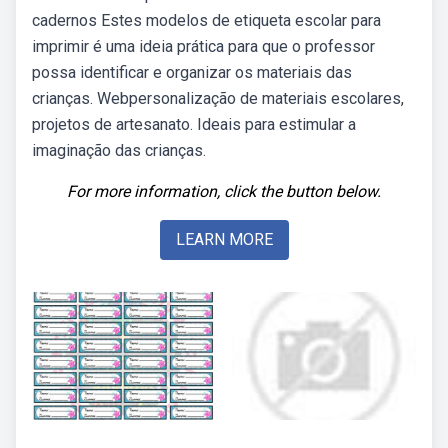
cadernos Estes modelos de etiqueta escolar para
imprimir é uma ideia prática para que o professor
possa identificar e organizar os materiais das
crianças. Webpersonalização de materiais escolares,
projetos de artesanato. Ideais para estimular a
imaginação das crianças.
For more information, click the button below.
LEARN MORE