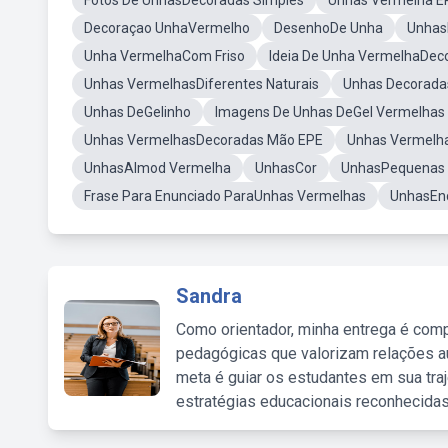
Fotos De UnhasDecoradas Simples
Unhas Vermelha E
Decoraçao UnhaVermelho
DesenhoDe Unha
UnhasF
Unha VermelhaCom Friso
Ideia De Unha VermelhaDec
Unhas VermelhasDiferentes Naturais
Unhas Decorada
Unhas DeGelinho
Imagens De Unhas DeGel Vermelhas
Unhas VermelhasDecoradas Mão EPE
Unhas Vermelh
UnhasAlmod Vermelha
UnhasCor
UnhasPequenas 
Frase Para Enunciado ParaUnhas Vermelhas
UnhasEn
Sandra
Como orientador, minha entrega é comp
pedagógicas que valorizam relações au
meta é guiar os estudantes em sua traj
estratégias educacionais reconhecidas