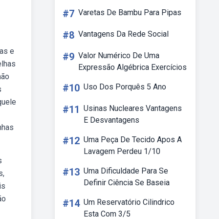
#7
Varetas De Bambu Para Pipas
#8
Vantagens Da Rede Social
as e
#9
Valor Numérico De Uma
elhas
Expressão Algébrica Exercícios
não
#10
Uso Dos Porquês 5 Ano
s
quele
#11
Usinas Nucleares Vantagens
E Desvantagens
nhas
#12
Uma Peça De Tecido Apos A
Lavagem Perdeu 1/10
s
#13
Uma Dificuldade Para Se
s,
Definir Ciência Se Baseia
is
ão
#14
Um Reservatório Cilindrico
Esta Com 3/5