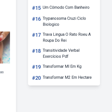
#15
Um Cômodo Com Banheiro
#16
Trypanosoma Cruzi Ciclo
Biologico
#17
Trava Lingua O Rato Roeu A
Roupa Do Rei
#18
Transitividade Verbal
Exercícios Pdf
#19
Transformar Ml Em Kg
ias
#20
Transformar M2 Em Hectare