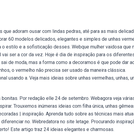
s que adoram ousar com lindas pedras, até para as mais delicad
orar 60 modelos delicados, elegantes e simples de unhas verm
 o estilo e a sofisticação desses. Webque mulher vaidosa que 
 vai ser a cor da vez. Hoje é dia de inspiração para os diferente
 sai de moda, mas a forma como a decoramos é que pode dar a
nhos, o vermelho não precisa ser usado da maneira clássica.
al usando a. Veja mais ideias sobre unhas vermelhas, unhas, u
 bonitas. Por redação elle 24 de setembro. Webagora veja vária
spirar. Trouxemos inúmeras ideias com filha única, unhas gêmea
coradas | inspiração. Aprenda tudo sobre as técnicas mais atua
e diferenciar no. Webredatora no site letage. Procurando inspiraç
rto! Este artigo traz 24 ideias elegantes e charmosas.