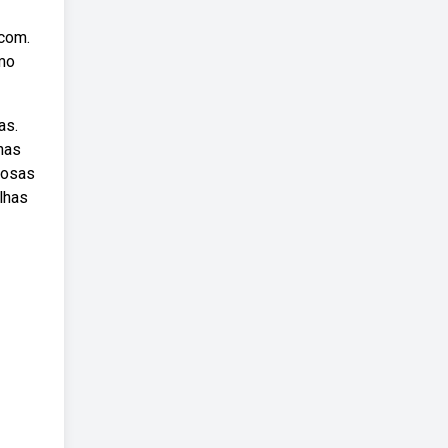
 com.
omo
as.
nas
mosas
lhas