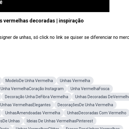
as vermelhas decoradas | inspiração
gner de unhas, só click no link se quiser se diferenciar no mer
ModeloDe Unha Vermelha
Unhas Vermelha
Unha VermelhaCoração Instagram
Unha VermelhaFosca
Decoração Unha DeFibra Vermelha
Unhas Decoradas DeVermelh
Unhas VermelhasElegantes
DecoraçõesDe Unha Vermelha
UnhasAmendoadas Vermelha
UnhasDecoradas Com Vermelho
esDe Unhas
Ideias De Unhas VermelhasPinterest