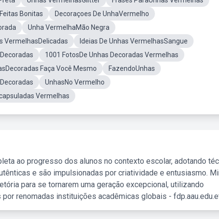
Preta
Unhas VermelhasGlitter
Frases ParaUnhas Vermelhas
eitas Bonitas
Decoraçoes De UnhaVermelho
orada
Unha VermelhaMão Negra
s VermelhasDelicadas
Ideias De Unhas VermelhasSangue
 Decoradas
1001 FotosDe Unhas Decoradas Vermelhas
asDecoradas Faça Você Mesmo
FazendoUnhas
Decoradas
UnhasNo Vermelho
capsuladas Vermelhas
leta ao progresso dos alunos no contexto escolar, adotando té
tênticas e são impulsionadas por criatividade e entusiasmo. M
etória para se tornarem uma geração excepcional, utilizando
 por renomadas instituições acadêmicas globais - fdp.aau.edu.et