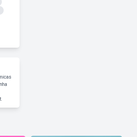
cnicas
inha
.