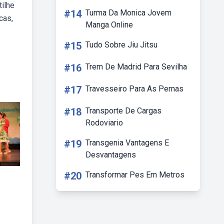
tilhe
#14
Turma Da Monica Jovem
cas,
Manga Online
#15
Tudo Sobre Jiu Jitsu
#16
Trem De Madrid Para Sevilha
#17
Travesseiro Para As Pernas
#18
Transporte De Cargas
Rodoviario
#19
Transgenia Vantagens E
Desvantagens
#20
Transformar Pes Em Metros