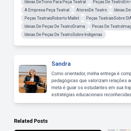
Ideias DeTrono Para Peça Teatral
Peças De TeatroEm 
A Empresa Peça Teatral
AtoresDe Teatro
Ideias D
Peças TeatraisRoberto Mallet
Peças TeatraisSobre DI
Ideias De Peças De TeatroDrama
Pecas De TeatroIm
Ideias De Peças De TeatroSobre Indigenas
Sandra
Como orientador, minha entrega é comp
pedagógicas que valorizam relações au
meta é guiar os estudantes em sua traj
estratégias educacionais reconhecidas
Related Posts