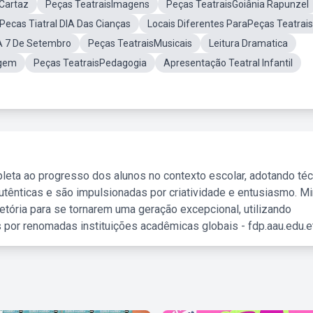
Cartaz
Peças TeatraisImagens
Peças TeatraisGoiânia Rapunzel
ePecas Tiatral DIA Das Cianças
Locais Diferentes ParaPeças Teatrais
A 7 De Setembro
Peças TeatraisMusicais
Leitura Dramatica
agem
Peças TeatraisPedagogia
Apresentação Teatral Infantil
leta ao progresso dos alunos no contexto escolar, adotando té
tênticas e são impulsionadas por criatividade e entusiasmo. M
etória para se tornarem uma geração excepcional, utilizando
 por renomadas instituições acadêmicas globais - fdp.aau.edu.et