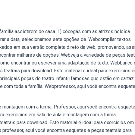
família assistirem de casa. 1) cócegas com as atrizes heloísa
ebrar a data, selecionamos sete opções de. Webcompilar textos
aixados em sua versão completa direto da web, promovendo, assi
contrar milhares de opções. Webveja a variedade de peças teat
como encontrar ou escrever uma adaptação de texto. Webbanco 
 teatrais para download. Este material é ideal para exercícios 
rincipais peças de teatro infantil famosas que estão em carta
 e com toda a família. Webprofessor, aqui você encontra esquet
a e montagem com a turma. Professor, aqui você encontra esquet
para exercícios em sala de aula e montagem com a turma.
atrais para download. Este material é ideal para exercícios em
professor, aqui você encontra esquetes e peças teatrais para