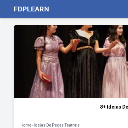
FDPLEARN
8+ Ideias D
Home
>
Ideias De Peças Teatrais