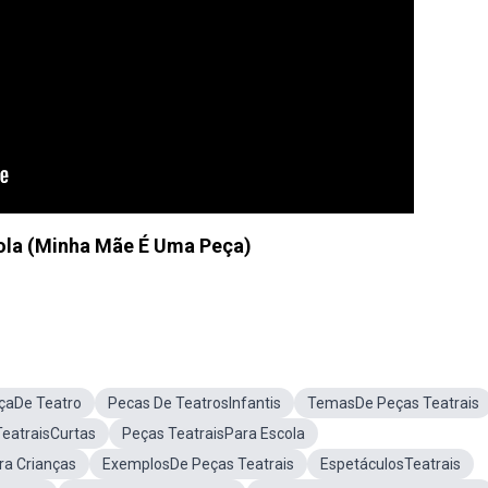
ola (Minha Mãe É Uma Peça)
çaDe Teatro
Pecas De TeatrosInfantis
TemasDe Peças Teatrais
eatraisCurtas
Peças TeatraisPara Escola
ra Crianças
ExemplosDe Peças Teatrais
EspetáculosTeatrais