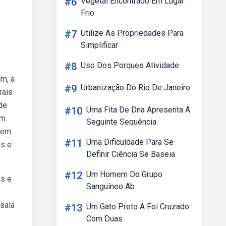
#6
Vegetal Encontrado Em Lugar
Frio
#7
Utilize As Propriedades Para
Simplificar
#8
Uso Dos Porques Atividade
m, a
#9
Urbanização Do Rio De Janeiro
rais
de
#10
Uma Fita De Dna Apresenta A
em
Seguinte Sequência
z em
#11
Uma Dificuldade Para Se
es e
Definir Ciência Se Baseia
#12
Um Homem Do Grupo
es e
Sanguíneo Ab
 sala
#13
Um Gato Preto A Foi Cruzado
Com Duas