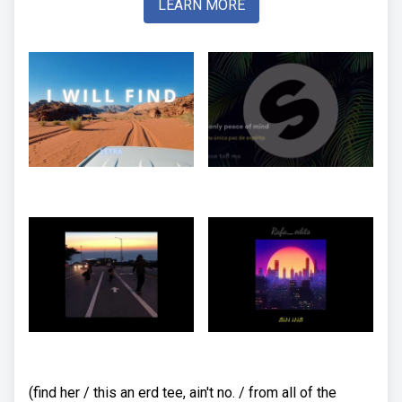
LEARN MORE
(find her / this an erd tee, ain't no. / from all of the