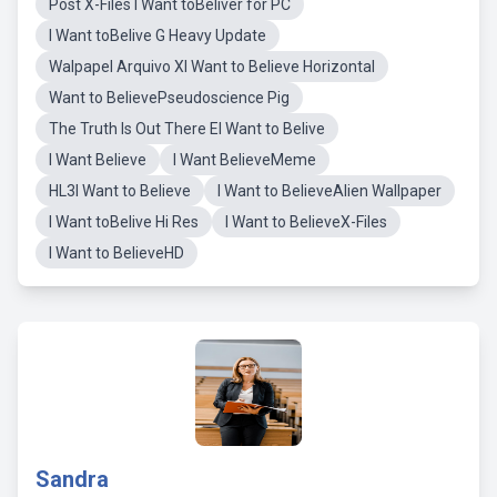
Post X-Files I Want toBeliver for PC
I Want toBelive G Heavy Update
Walpapel Arquivo XI Want to Believe Horizontal
Want to BelievePseudoscience Pig
The Truth Is Out There EI Want to Belive
I Want Believe
I Want BelieveMeme
HL3I Want to Believe
I Want to BelieveAlien Wallpaper
I Want toBelive Hi Res
I Want to BelieveX-Files
I Want to BelieveHD
Sandra