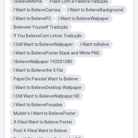
I BelieveMeme
Frase Com a PalavraTradução
I Want to BelieveCamisa
I Want to BelieveBackground
I Want to BelievePC
I Want to BelieveWalpaper
Believein Yourself Tradução
If You BelieveCom Letras Tradução
I Still Want to BelieveWallpaper
I Want toBelive
I Want to BelievePoster Black and White PNG
I BelieveWallpaper 1920X1080
I Want to Believethe X File
Papel De ParedeI Want to Believe
I Want to BelieveDesktop Wallpaper
I Still Want to BelieveWallpaper HD
I Want to BelievePosadas
Mulder's I Want to BelievePoster
X-FilesI Want to Believe Poster
Post X-FilesI Want to Beliver