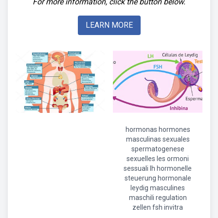
For more information, click the button below.
LEARN MORE
hormonas hormones
masculinas sexuales
spermatogenese
sexuelles les ormoni
sessuali lh hormonelle
steuerung hormonale
leydig masculines
maschili regulation
zellen fsh invitra