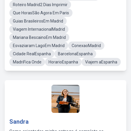
Roteiro Madrid2 Dias Imprimir
Que HorasSão Agora Em Paris
Guias BrasileirosEm Madrid
Viagem InternacionalMadrid
Mariana BescainoEm Madrid
Esvaziaram LagoEm Madrid
ConexaoMadrid
Cidade RealEspanha
BarcelonaEspanha
MadriFica Onde
HorarioEspanha
Viajem aEspanha
Sandra