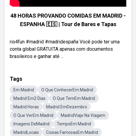
48 HORAS PROVANDO COMIDAS EM MADRID -
ESPANHA 🇪🇸 | Tour de Bares e Tapas
rio4fun #madrid #madridespaña Você pode ter uma
conta global GRATUITA apenas com documentos
brasileiros e ganhar até ...
Tags
Em Madrid
O Que ConhecerEm Madrid
Madrid Em2 Dias
O Que TemEm Madrid
Madrid Horas
Madrid EmDezembro
O Que VerEm Madrid
MadridViaje Na Viagem
Imagens DeMadrid
TempoEm Madrid
MadridLocais
Coisas FamosasEm Madrid