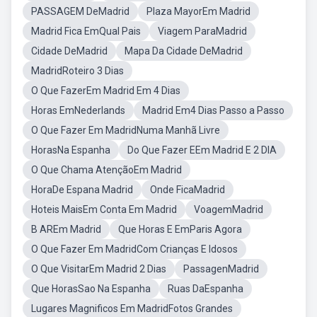
PASSAGEM DeMadrid
Plaza MayorEm Madrid
Madrid Fica EmQual Pais
Viagem ParaMadrid
Cidade DeMadrid
Mapa Da Cidade DeMadrid
MadridRoteiro 3 Dias
O Que FazerEm Madrid Em 4 Dias
Horas EmNederlands
Madrid Em4 Dias Passo a Passo
O Que Fazer Em MadridNuma Manhã Livre
HorasNa Espanha
Do Que Fazer EEm Madrid E 2 DIA
O Que Chama AtençãoEm Madrid
HoraDe Espana Madrid
Onde FicaMadrid
Hoteis MaisEm Conta Em Madrid
VoagemMadrid
B AREm Madrid
Que Horas E EmParis Agora
O Que Fazer Em MadridCom Crianças E Idosos
O Que VisitarEm Madrid 2 Dias
PassagenMadrid
Que HorasSao Na Espanha
Ruas DaEspanha
Lugares Magnificos Em MadridFotos Grandes