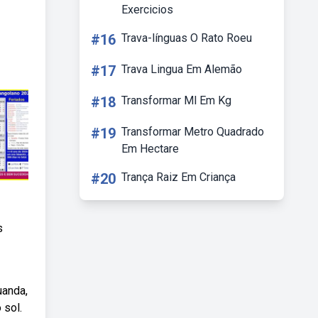
Exercicios
#16
Trava-línguas O Rato Roeu
#17
Trava Lingua Em Alemão
#18
Transformar Ml Em Kg
#19
Transformar Metro Quadrado
Em Hectare
#20
Trança Raiz Em Criança
s
uanda,
 sol.