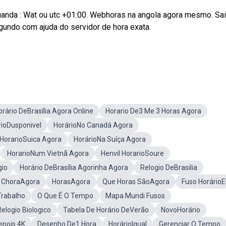
uanda : Wat ou utc +01:00. Webhoras na angola agora mesmo. Sai
gundo com ajuda do servidor de hora exata.
orário DeBrasília Agora Online
Horario De3 Me 3 Horas Agora
rioDusponivel
HorárioNo Canadá Agora
HorarioSuica Agora
HorárioNa Suíça Agora
HorarioNum Vietnã Agora
Henvil HorarioSoure
gio
Horário DeBrasília Agorinha Agora
Relogio DeBrasilia
ChoraAgora
HorasAgora
Que Horas SãoAgora
Fuso Horário
Trabalho
O Que É O Tempo
Mapa Mundi Fusos
Relogio Biologico
Tabela De Horário DeVerão
NovoHorário
epois 4K
Desenho De1 Hora
HorárioIgual
Gerenciar O Tempo