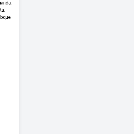
uanda,
ta.
ebque