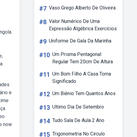
#7
Vaso Grego Alberto De Oliveira
#8
Valor Numérico De Uma
Expressão Algébrica Exercícios
ngola.
#9
Uniforme De Gala Da Marinha
#10
Um Prisma Pentagonal
e,
Regular Tem 20cm De Altura
a.
#11
Um Bom Filho A Casa Torna
Significado
dades
ário e
#12
Um Biênio Tem Quantos Anos
time
#13
Ultimo Dia De Setembro
nça
geo
#14
Tudo Sala De Aula 2 Ano
me now
#15
Trigonometria No Circulo