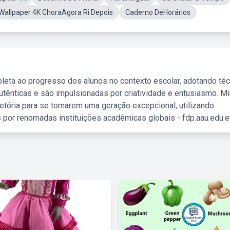
Wallpaper 4K ChoraAgora Ri Depois
Caderno DeHorários
leta ao progresso dos alunos no contexto escolar, adotando té
tênticas e são impulsionadas por criatividade e entusiasmo. M
etória para se tornarem uma geração excepcional, utilizando
 por renomadas instituições acadêmicas globais - fdp.aau.edu.et