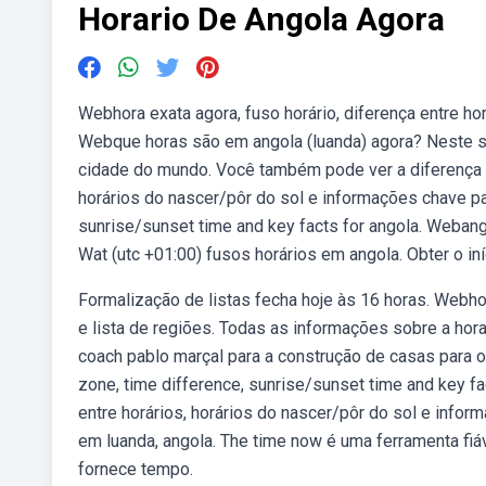
Horario De Angola Agora
Webhora exata agora, fuso horário, diferença entre ho
Webque horas são em angola (luanda) agora? Neste si
cidade do mundo. Você também pode ver a diferença de
horários do nascer/pôr do sol e informações chave pa
sunrise/sunset time and key facts for angola. Webang
Wat (utc +01:00) fusos horários em angola. Obter o in
Formalização de listas fecha hoje às 16 horas. Webhor
e lista de regiões. Todas as informações sobre a ho
coach pablo marçal para a construção de casas para 
zone, time difference, sunrise/sunset time and key fac
entre horários, horários do nascer/pôr do sol e infor
em luanda, angola. The time now é uma ferramenta fiáv
fornece tempo.