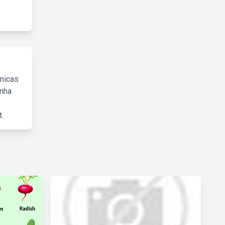
cnicas
inha
.