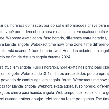
rários, horários do nascer/pôr do sol e informações chave para a
te você pode descobrir a hora e data atuais em qualquer país e
. Webhora exata agora, fuso horário, diferença entre horários,
ra luanda, angola. Webexact time now, time zone, time differenc
ola está usando 1 fuso horário , wat. Hora das cidades em angol
ício eo fim de dst em angola durante 2024.
a atual em angola. Fusos horários, hora exata nas principais ci
ra em angola. Webmais de r$ 4 milhões arrecadados pelo empres
o povoado de camizungo, em angola, foram. Webexact time now, 
ts for luanda, angola. Webhora exata agora, fuso horário, difere
mações chave para luanda, angola. Webtempo local actual e info 
el quando estiver a viajar, telefonar ou fazer pesquisas. The ti