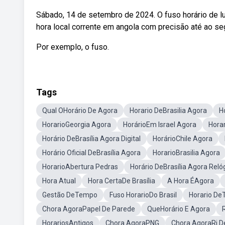
Sábado, 14 de setembro de 2024. O fuso horário de l
hora local corrente em angola com precisão até ao se
Por exemplo, o fuso.
Tags
Qual OHorário De Agora
Horario DeBrasilia Agora
H
HorarioGeorgia Agora
HorárioEm Israel Agora
Hora
Horário DeBrasília Agora Digital
HorárioChile Agora
Horário Oficial DeBrasília Agora
HorarioBrasilia Agora
HorarioAbertura Pedras
Horário DeBrasília Agora Reló
Hora Atual
Hora CertaDe Brasília
A Hora ÉAgora
Gestão DeTempo
Fuso HorarioDo Brasil
Horario De
Chora AgoraPapel De Parede
QueHorário E Agora
HorariosAntigos
Chora AgoraPNG
Chora AgoraRi D