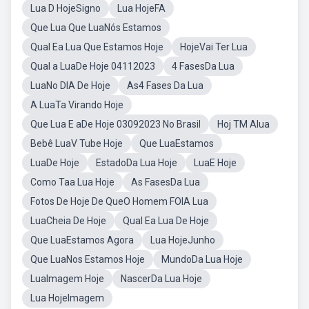
Lua D HojeSigno
Lua HojeFA
Que Lua Que LuaNós Estamos
Qual Ea Lua Que Estamos Hoje
HojeVai Ter Lua
Qual a LuaDe Hoje 04112023
4 FasesDa Lua
LuaNo DIA De Hoje
As4 Fases Da Lua
A LuaTa Virando Hoje
Que Lua E aDe Hoje 03092023 No Brasil
Hoj TM Alua
Bebê LuaV Tube Hoje
Que LuaEstamos
LuaDe Hoje
EstadoDa Lua Hoje
LuaE Hoje
Como Taa Lua Hoje
As FasesDa Lua
Fotos De Hoje De QueO Homem FOIA Lua
LuaCheia De Hoje
Qual Ea Lua De Hoje
Que LuaEstamos Agora
Lua HojeJunho
Que LuaNos Estamos Hoje
MundoDa Lua Hoje
LuaImagem Hoje
NascerDa Lua Hoje
Lua HojeImagem