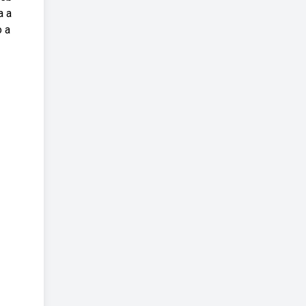
a a
o a