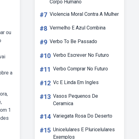
Corpo Humano
#7
Violencia Moral Contra A Mulher
#8
Vermelho E Azul Combina
nar ou
o
#9
Verbo To Be Passado
#10
Verbo Escrever No Futuro
vai
#11
Verbo Comprar No Futuro
obre a
#12
Vc E Linda Em Ingles
ora,
#13
Vasos Pequenos De
,
Ceramica
From 1
#14
Variegata Rosa Do Deserto
ades
#15
Unicelulares E Pluricelulares
Exemplos