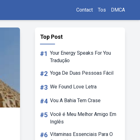
Contact
Tos
DMCA
Top Post
#1
Your Energy Speaks For You
Tradução
#2
Yoga De Duas Pessoas Fácil
#3
We Found Love Letra
#4
Vou A Bahia Tem Crase
#5
Você é Meu Melhor Amigo Em
Inglês
#6
Vitaminas Essenciais Para O