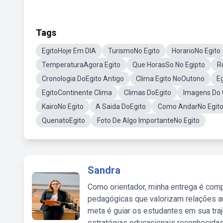
Tags
EgitoHoje Em DIA
TurismoNo Egito
HorarioNo Egito
TemperaturaAgora Egito
Que HorasSo No Egipto
R
Cronologia DoEgito Antigo
Clima Egito NoOutono
E
EgitoContinente Clima
Climas DoEgito
Imagens Do 
KairoNo Egito
A Saida DoEgito
Como AndarNo Egito 
QuenatoEgito
Foto De Algo ImportanteNo Egito
Sandra
Como orientador, minha entrega é comp
pedagógicas que valorizam relações au
meta é guiar os estudantes em sua traj
estratégias educacionais reconhecidas