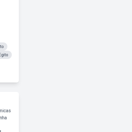
ito
Egito
cnicas
inha
.