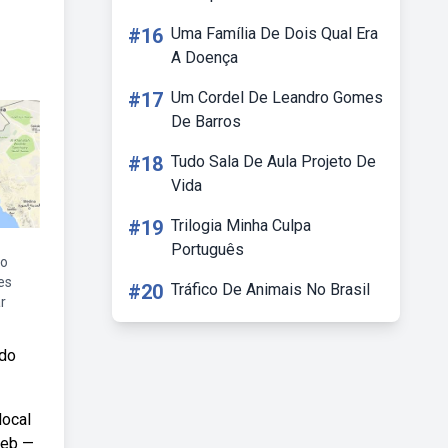
#16
Uma Família De Dois Qual Era
A Doença
#17
Um Cordel De Leandro Gomes
De Barros
#18
Tudo Sala De Aula Projeto De
Vida
#19
Trilogia Minha Culpa
Português
ho
es
#20
Tráfico De Animais No Brasil
r
 do
local
Web —