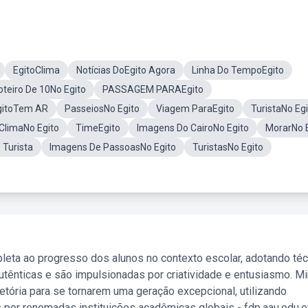
EgitoClima
Notícias DoEgito Agora
Linha Do TempoEgito
oteiro De 10No Egito
PASSAGEM PARAEgito
gitoTem AR
PasseiosNo Egito
Viagem ParaEgito
TuristaNo Eg
ClimaNo Egito
TimeEgito
Imagens Do CairoNo Egito
MorarNo 
Turista
Imagens De PassoasNo Egito
TuristasNo Egito
leta ao progresso dos alunos no contexto escolar, adotando té
tênticas e são impulsionadas por criatividade e entusiasmo. M
etória para se tornarem uma geração excepcional, utilizando
 por renomadas instituições acadêmicas globais - fdp.aau.edu.et