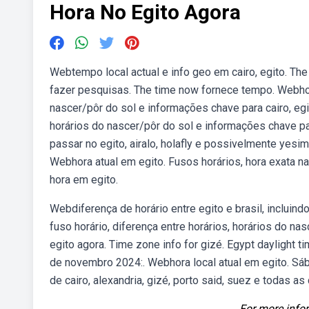
Hora No Egito Agora
Webtempo local actual e info geo em cairo, egito. The 
fazer pesquisas. The time now fornece tempo. Webhora 
nascer/pôr do sol e informações chave para cairo, egit
horários do nascer/pôr do sol e informações chave p
passar no egito, airalo, holafly e possivelmente yes
Webhora atual em egito. Fusos horários, hora exata na
hora em egito.
Webdiferença de horário entre egito e brasil, incluind
fuso horário, diferença entre horários, horários do n
egito agora. Time zone info for gizé. Egypt daylight 
de novembro 2024:. Webhora local atual em egito. Sáb
de cairo, alexandria, gizé, porto said, suez e todas as
For more infor