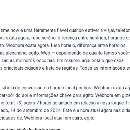
time now é uma ferramenta fiável quando estiver a viajar, telefo
exata agora, fuso horário, diferença entre horários, horários d
o. Webhora exata agora, fuso horário, diferença entre horários,
ara alexandria, egito. Web — dependendo de quanto tempo você 
im são as melhores escolhas. Em resumo, aqui está o que cada.
s principais cidades e lista de regiões. Todas as informações s
o tabela de conversão do horário local por hora Webhora exata ag
ascer/pôr do sol e informações chave para egito. Webhora em gizé
time (gmt +3) agora 7 horas adiantado em relação a nova iorque. 
ado, 14 de setembro de 2024. Este é a hora atual agora nas cid
 cidades de. Webhora local atual em cairo, egito.
mation, click the button below.