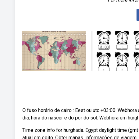
O fuso horário de cairo : Eest ou utc +03:00. Webhora 
dia, hora do nascer e do pôr do sol. Webhora em hurgh
Time zone info for hurghada. Egypt daylight time (gmt
atual em egito. Obter mapas, informações de viagem, 