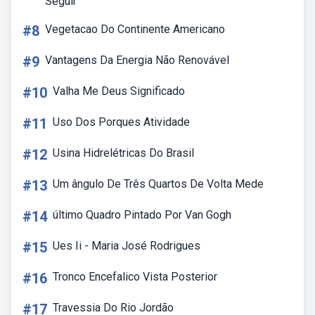
Seguir
#8
Vegetacao Do Continente Americano
#9
Vantagens Da Energia Não Renovável
#10
Valha Me Deus Significado
#11
Uso Dos Porques Atividade
#12
Usina Hidrelétricas Do Brasil
#13
Um ângulo De Três Quartos De Volta Mede
#14
último Quadro Pintado Por Van Gogh
#15
Ues Ii - Maria José Rodrigues
#16
Tronco Encefalico Vista Posterior
#17
Travessia Do Rio Jordão