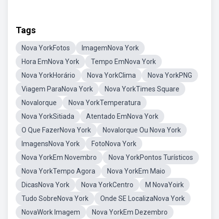
Tags
Nova YorkFotos
ImagemNova York
Hora EmNova York
Tempo EmNova York
Nova YorkHorário
Nova YorkClima
Nova YorkPNG
Viagem ParaNova York
Nova YorkTimes Square
NovaIorque
Nova YorkTemperatura
Nova YorkSitiada
Atentado EmNova York
O Que FazerNova York
NovaIorque Ou Nova York
ImagensNova York
FotoNova York
Nova YorkEm Novembro
Nova YorkPontos Turísticos
Nova YorkTempo Agora
Nova YorkEm Maio
DicasNova York
Nova YorkCentro
M NovaYoirk
Tudo SobreNova York
Onde SE LocalizaNova York
NovaWork Imagem
Nova YorkEm Dezembro