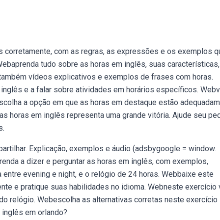
s corretamente, com as regras, as expressões e os exemplos q
ebaprenda tudo sobre as horas em inglês, suas características,
 também vídeos explicativos e exemplos de frases com horas.
 inglês e a falar sobre atividades em horários específicos. We
. Escolha a opção em que as horas em destaque estão adequada
r as horas em inglês representa uma grande vitória. Ajude seu p
s.
partilhar. Explicação, exemplos e áudio (adsbygoogle = window.
baprenda a dizer e perguntar as horas em inglês, com exemplos,
entre evening e night, e o relógio de 24 horas. Webbaixe este
ente e pratique suas habilidades no idioma. Webneste exercício
 do relógio. Webescolha as alternativas corretas neste exercício
 inglês em orlando?