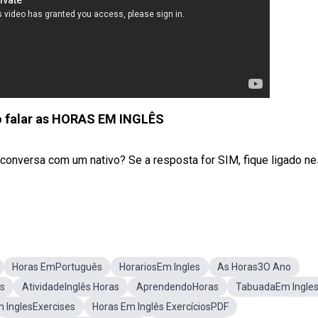
 falar as HORAS EM INGLÊS
 conversa com um nativo? Se a resposta for SIM, fique ligado ne
Horas EmPortuguês
HorariosEm Ingles
As Horas3O Ano
ês
AtividadeInglês Horas
AprendendoHoras
TabuadaEm Ingle
 InglesExercises
Horas Em Inglês ExercíciosPDF