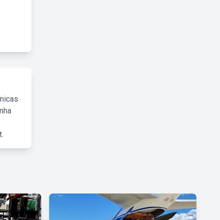
cnicas
inha
.