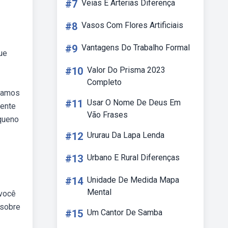
#7
Veias E Arterias Diferença
#8
Vasos Com Flores Artificiais
#9
Vantagens Do Trabalho Formal
ue
#10
Valor Do Prisma 2023
Completo
bvamos
#11
Usar O Nome De Deus Em
mente
Vão Frases
equeno
#12
Ururau Da Lapa Lenda
#13
Urbano E Rural Diferenças
#14
Unidade De Medida Mapa
Mental
 você
 sobre
#15
Um Cantor De Samba