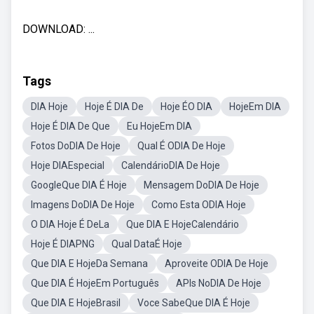
DOWNLOAD: ...
Tags
DIA Hoje
Hoje É DIA De
Hoje ÉO DIA
HojeEm DIA
Hoje É DIA De Que
Eu HojeEm DIA
Fotos DoDIA De Hoje
Qual É ODIA De Hoje
Hoje DIAEspecial
CalendárioDIA De Hoje
GoogleQue DIA É Hoje
Mensagem DoDIA De Hoje
Imagens DoDIA De Hoje
Como Esta ODIA Hoje
O DIA Hoje É DeLa
Que DIA E HojeCalendário
Hoje É DIAPNG
Qual DataÉ Hoje
Que DIA E HojeDa Semana
Aproveite ODIA De Hoje
Que DIA É HojeEm Português
APIs NoDIA De Hoje
Que DIA E HojeBrasil
Voce SabeQue DIA É Hoje