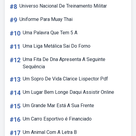
#8
Universo Nacional De Treinamento Militar
#9
Uniforme Para Muay Thai
#10
Uma Palavra Que Tem 5 A
#11
Uma Liga Metálica Sai Do Forno
#12
Uma Fita De Dna Apresenta A Seguinte
Sequência
#13
Um Sopro De Vida Clarice Lispector Pdf
#14
Um Lugar Bem Longe Daqui Assistir Online
#15
Um Grande Mar Está A Sua Frente
#16
Um Carro Esportivo é Financiado
#17
Um Animal Com A Letra B