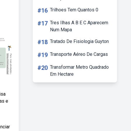
#16
Trilhoes Tem Quantos 0
#17
Tres Ilhas A B E C Aparecem
Num Mapa
#18
Tratado De Fisiologia Guyton
#19
Transporte Aéreo De Cargas
#20
Transformar Metro Quadrado
Em Hectare
isa
as e
nciar