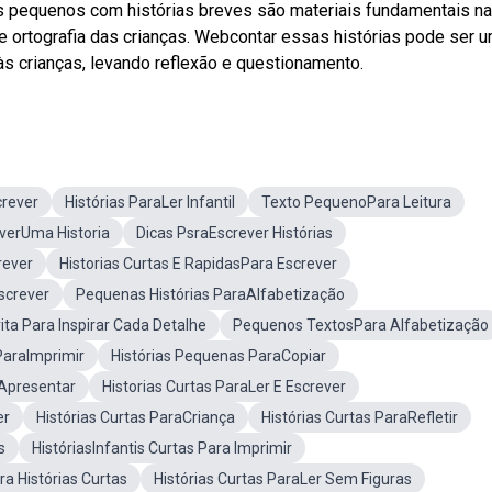
s pequenos com histórias breves são materiais fundamentais na
de ortografia das crianças. Webcontar essas histórias pode ser 
às crianças, levando reflexão e questionamento.
crever
Histórias ParaLer Infantil
Texto PequenoPara Leitura
everUma Historia
Dicas PsraEscrever Histórias
rever
Historias Curtas E RapidasPara Escrever
Escrever
Pequenas Histórias ParaAlfabetização
rita Para Inspirar Cada Detalhe
Pequenos TextosPara Alfabetização
ParaImprimir
Histórias Pequenas ParaCopiar
aApresentar
Historias Curtas ParaLer E Escrever
er
Histórias Curtas ParaCriança
Histórias Curtas ParaRefletir
s
HistóriasInfantis Curtas Para Imprimir
ra Histórias Curtas
Histórias Curtas ParaLer Sem Figuras