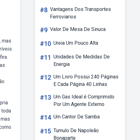
#8
Vantagens Dos Transportes
Ferroviarios
#9
Valor De Mesa De Sinuca
l, mas
#10
Ureia Um Pouco Alta
ríveis
#11
Unidades De Medidas De
fira
Energia
las
#12
Um Livro Possui 240 Páginas
ão
E Cada Página 40 Linhas
#13
Um Gas Ideal é Comprimido
pria
Por Um Agente Externo
r toda
#14
Um Cantor De Samba
s mas
 como
#15
Tumulo De Napoleão
Bonaparte