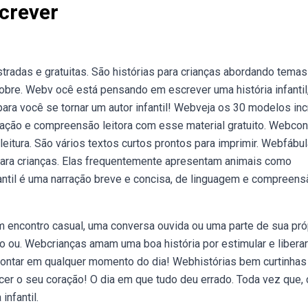
crever
stradas e gratuitas. São histórias para crianças abordando temas
sobre. Webv ocê está pensando em escrever uma história infanti
ra você se tornar um autor infantil! Webveja os 30 modelos inc
etação e compreensão leitora com esse material gratuito. Webcon
itura. São vários textos curtos prontos para imprimir. Webfábu
 para crianças. Elas frequentemente apresentam animais como
til é uma narração breve e concisa, de linguagem e compreens
m encontro casual, uma conversa ouvida ou uma parte de sua pró
ico ou. Webcrianças amam uma boa história por estimular e libera
ara contar em qualquer momento do dia! Webhistórias bem curtinha
r o seu coração! O dia em que tudo deu errado. Toda vez que,
infantil.