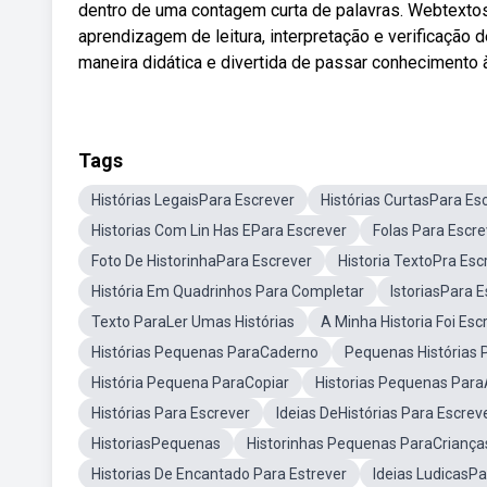
dentro de uma contagem curta de palavras. Webtexto
aprendizagem de leitura, interpretação e verificação 
maneira didática e divertida de passar conhecimento 
Tags
Histórias LegaisPara Escrever
Histórias CurtasPara Es
Historias Com Lin Has EPara Escrever
Folas Para Escr
Foto De HistorinhaPara Escrever
Historia TextoPra Esc
História Em Quadrinhos Para Completar
IstoriasPara 
Texto ParaLer Umas Histórias
A Minha Historia Foi Esc
Histórias Pequenas ParaCaderno
Pequenas Histórias 
História Pequena ParaCopiar
Historias Pequenas Par
Histórias Para Escrever
Ideias DeHistórias Para Escrev
HistoriasPequenas
Historinhas Pequenas ParaCriança
Historias De Encantado Para Estrever
Ideias LudicasPa