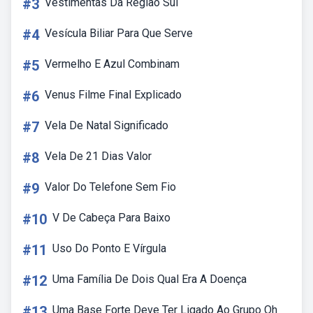
#3
Vestimentas Da Região Sul
#4
Vesícula Biliar Para Que Serve
#5
Vermelho E Azul Combinam
#6
Venus Filme Final Explicado
#7
Vela De Natal Significado
#8
Vela De 21 Dias Valor
#9
Valor Do Telefone Sem Fio
#10
V De Cabeça Para Baixo
#11
Uso Do Ponto E Vírgula
#12
Uma Família De Dois Qual Era A Doença
#13
Uma Base Forte Deve Ter Ligado Ao Grupo Oh