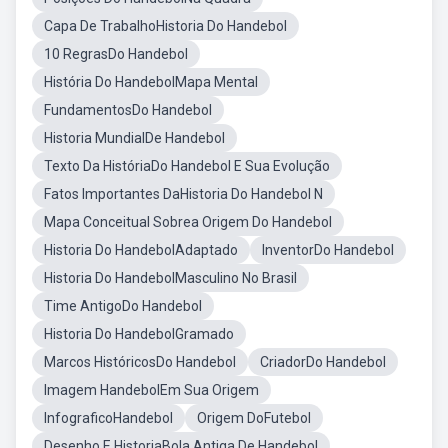
Capa De TrabalhoHistoria Do Handebol
10 RegrasDo Handebol
História Do HandebolMapa Mental
FundamentosDo Handebol
Historia MundialDe Handebol
Texto Da HistóriaDo Handebol E Sua Evolução
Fatos Importantes DaHistoria Do Handebol N
Mapa Conceitual Sobrea Origem Do Handebol
Historia Do HandebolAdaptado
InventorDo Handebol
Historia Do HandebolMasculino No Brasil
Time AntigoDo Handebol
Historia Do HandebolGramado
Marcos HistóricosDo Handebol
CriadorDo Handebol
Imagem HandebolEm Sua Origem
InfograficoHandebol
Origem DoFutebol
Desenho E HistoriaBola Antiga De Handebol