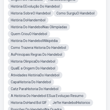
História EEvolução Do Handebol
Historia SobreO Handebol
Como SurgiuO Handebol
História DoHandembol
História Do HandebolNas Olimpíadas
Quem CriouO Handebol
História Do HandebolWikipédia
Como Trazera Historia Do Handebol
AsPrincipais Regras Do Handebol
Historia OlinpicaDo Handebol
QualE a Origem Do Handebol
Atividades HistóriaDo Handebol
CapaHistoria Do Handebol
Catz ParaHistoria Do Handebol
A História Do Handebol ESua Evoluçao Resumo
Historia DoHand Bol GIF
Jefte HandebolHistorico
Posições Do HandebolNa Quadra