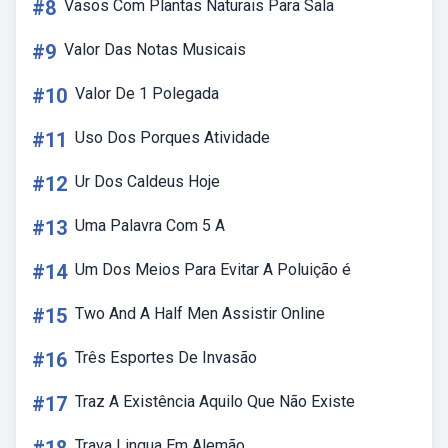
#8
Vasos Com Plantas Naturais Para Sala
#9
Valor Das Notas Musicais
#10
Valor De 1 Polegada
#11
Uso Dos Porques Atividade
#12
Ur Dos Caldeus Hoje
#13
Uma Palavra Com 5 A
#14
Um Dos Meios Para Evitar A Poluição é
#15
Two And A Half Men Assistir Online
#16
Três Esportes De Invasão
#17
Traz A Existência Aquilo Que Não Existe
Trava Lingua Em Alemão