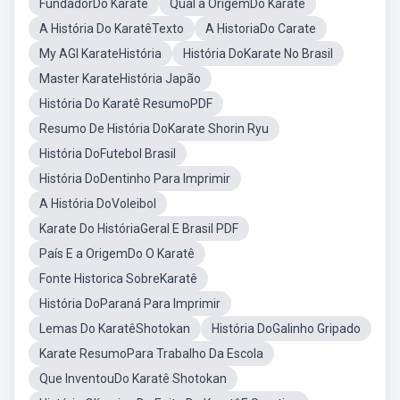
FundadorDo Karatê
Qual a OrigemDo Karatê
A História Do KaratêTexto
A HistoriaDo Carate
My AGI KarateHistória
História DoKarate No Brasil
Master KarateHistória Japão
História Do Karatê ResumoPDF
Resumo De História DoKarate Shorin Ryu
História DoFutebol Brasil
História DoDentinho Para Imprimir
A História DoVoleibol
Karate Do HistóriaGeral E Brasil PDF
País E a OrigemDo O Karatê
Fonte Historica SobreKaratê
História DoParaná Para Imprimir
Lemas Do KaratêShotokan
História DoGalinho Gripado
Karate ResumoPara Trabalho Da Escola
Que InventouDo Karatê Shotokan