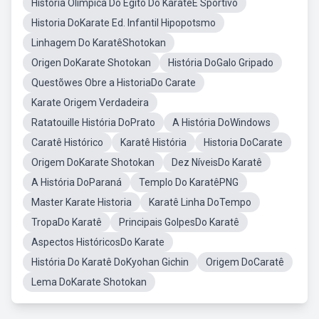
História Olímpica Do Egito Do KaratêE Sportivo
Historia DoKarate Ed. Infantil Hipopotsmo
Linhagem Do KaratêShotokan
Origen DoKarate Shotokan
História DoGalo Gripado
Questõwes Obre a HistoriaDo Carate
Karate Origem Verdadeira
Ratatouille História DoPrato
A História DoWindows
Caratê Histórico
Karatê História
Historia DoCarate
Origem DoKarate Shotokan
Dez NíveisDo Karatê
A História DoParaná
Templo Do KaratêPNG
Master Karate Historia
Karatê Linha DoTempo
TropaDo Karatê
Principais GolpesDo Karatê
Aspectos HistóricosDo Karate
História Do Karatê DoKyohan Gichin
Origem DoCaratê
Lema DoKarate Shotokan