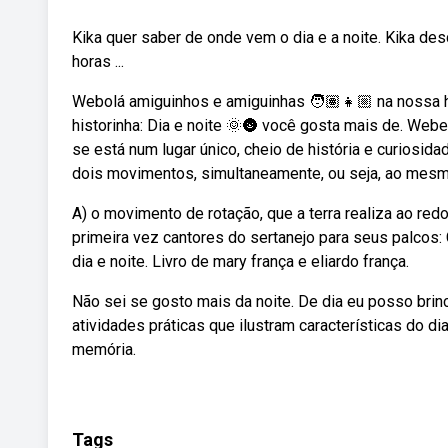
Kika quer saber de onde vem o dia e a noite. Kika d
horas ...
Webolá amiguinhos e amiguinhas 🧑🏽👧🏼 na nossa h
historinha: Dia e noite 🌞🌚 você gosta mais de. Web
se está num lugar único, cheio de história e curiosida
dois movimentos, simultaneamente, ou seja, ao mes
A) o movimento de rotação, que a terra realiza ao red
primeira vez cantores do sertanejo para seus palcos:
dia e noite. Livro de mary frança e eliardo frança.
Não sei se gosto mais da noite. De dia eu posso bri
atividades práticas que ilustram características do di
memória.
Tags