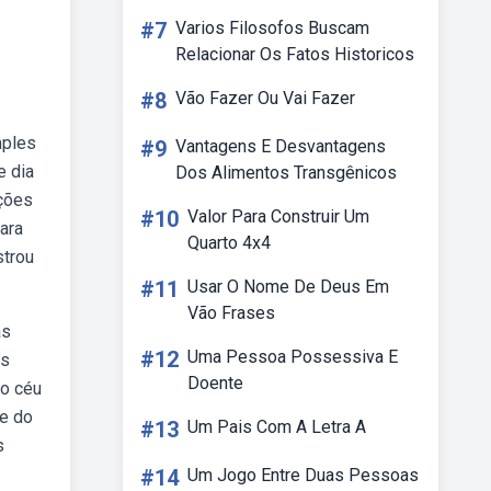
#7
Varios Filosofos Buscam
Relacionar Os Fatos Historicos
#8
Vão Fazer Ou Vai Fazer
mples
#9
Vantagens E Desvantagens
e dia
Dos Alimentos Transgênicos
ações
#10
Valor Para Construir Um
ara
Quarto 4x4
strou
#11
Usar O Nome De Deus Em
Vão Frases
as
#12
Uma Pessoa Possessiva E
us
Doente
no céu
ge do
#13
Um Pais Com A Letra A
s
#14
Um Jogo Entre Duas Pessoas