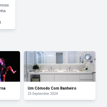
cnicas
inha
.
rna
Um Cômodo Com Banheiro
25 September 2024