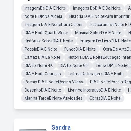
ImagemDe DIA E Noite
Imagens DoDIA E Da Noite
A
Noite E DIANa Aldeia
História DIA E NoitePara Imprimir
Imagem DIA E NoitePara Colorir
Passaram-seNoite E D
DIA E NoiteQuarta Serie
Musical SobreDIA E Noite
H
Histórias SobreDIA E Noite
Imagem Do LivroDIA E Noit
PoesiaDIA E Noite
FundoDIA E Noite
Obra De ArteDI
Cartaz DIA Ea Noite
História DIA E NoiteEducação Infant
DIA Ea Noite 4K
DIA Ea Noite GIF
Tema DIA E NoiteLi
DIA E NoiteCrianças
Leitura De ImagensDIA E Noite
Poesia DIA E NoiteRegina Vilaço
DIA E NoitePoesia Reg
DesenhoDIA E Noite
Livrinho InterativoDIA E Noite
H
Manhã TardeE Noite Atividades
ObrasDIA E Noite
Sandra