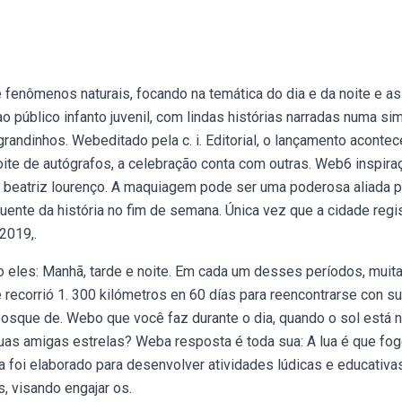
 fenômenos naturais, focando na temática do dia e da noite e as
o público infanto juvenil, com lindas histórias narradas numa si
ndinhos. Webeditado pela c. i. Editorial, o lançamento acontec
 noite de autógrafos, a celebração conta com outras. Web6 inspir
e beatriz lourenço. A maquiagem pode ser uma poderosa aliada p
quente da história no fim de semana. Única vez que a cidade regi
2019,.
 eles: Manhã, tarde e noite. Em cada um desses períodos, muit
e recorrió 1. 300 kilómetros en 60 días para reencontrarse con s
osque de. Webo que você faz durante o dia, quando o sol está 
suas amigas estrelas? Weba resposta é toda sua: A lua é que fo
a foi elaborado para desenvolver atividades lúdicas e educativa
, visando engajar os.