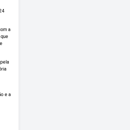
 24
com a
 que
de
 pela
ória
ão e a