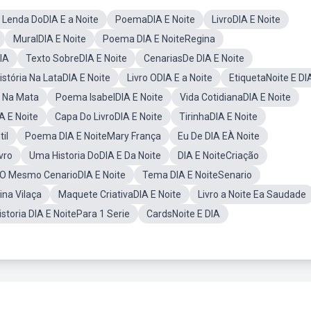
 Lenda DoDIA E a Noite
PoemaDIA E Noite
LivroDIA E Noite
MuralDIA E Noite
Poema DIA E NoiteRegina
IA
Texto SobreDIA E Noite
CenariasDe DIA E Noite
istória Na LataDIA E Noite
Livro ODIA E a Noite
EtiquetaNoite E DI
e Na Mata
Poema IsabelDIA E Noite
Vida CotidianaDIA E Noite
A E Noite
Capa Do LivroDIA E Noite
TirinhaDIA E Noite
il
Poema DIA E NoiteMary França
Eu De DIA EÀ Noite
vro
Uma Historia DoDIA E Da Noite
DIA E NoiteCriação
O Mesmo CenarioDIA E Noite
Tema DIA E NoiteSenario
ina Vilaça
Maquete CriativaDIA E Noite
Livro a Noite Ea Saudade
istoria DIA E NoitePara 1 Serie
CardsNoite E DIA