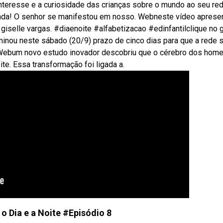
 interesse e a curiosidade das crianças sobre o mundo ao seu red
çoada! O senhor se manifestou em nosso. Webneste vídeo aprese
or giselle vargas. #diaenoite #alfabetizacao #edinfantilclique no 
inou neste sábado (20/9) prazo de cinco dias para que a rede s
 Webum novo estudo inovador descobriu que o cérebro dos hom
te. Essa transformação foi ligada a.
 Dia e a Noite #Episódio 8