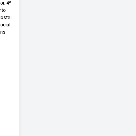
or. 4º
nto
gostei
ocial
ens