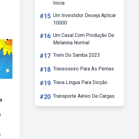
Inicia
#15
Um Investidor Deseja Aplicar
10000
#16
Um Casal Com Produção De
Melanina Normal
#17
Trem Do Samba 2023
#18
Travesseiro Para As Pernas
#19
Trava Lingua Para Dicção
#20
Transporte Aéreo De Cargas
a
e
o