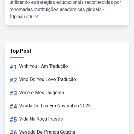
utilizando estratégias educacionais reconhecidas por
renomadas instituições acadêmicas globais -
fdp.aau.edu.et.
Top Post
#1
With You I Am Tradução
#2
Who Do You Love Tradução
#3
Voce é Meu Oxigenio
#4
Virada De Lua Em Novembro 2023
#5
Vida Na Roça Frases
#6
Vestido De Prenda Gaúcha