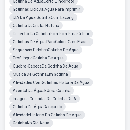
Gotinha De ÁguaCerto E Incorreto
Gotinhas CicloDa Agua Para Imprimir
DIA Da Agua GotinhaCom Laçong
Gotinha DeCristal História
Desenho Da GotinhaPlim Plim Para Colorir
Gotinhas De Água ParaColorir Com Frases
Sequencia DidaticaGotinha De Agua
Prof. IngridGotinha De Agua
Quebra-CabeçaDa Gotinha De Agua
Música De GotinhaEm Gotinha
Atividades ComGotinhas História Da Água
Avental Da Água EUma Gotinha
Imagens ColoridasDe Gotinha De A
Gotinha De ÁguaDançando
AtividadeHistoria Da Gotinha De Agua
GotinhaNo Rio Agua