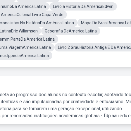
onismoDa America Latina
Livro a Historia Da AmericaEdwin
a AmericaColonial Livro Capa Verde
cionalistas Na HistóriaDa América Latina
Mapa Do BrasilAmerica Lat
 LatinaEric Wiliamson
Geografia DeAmerica Latina
zemm ParteDa America Latina
 Uma ViagemAmerica Latina
Livro 2 GrauHistoria Antiga E Da Americ
EnciclppediaAmerica Latina
leta ao progresso dos alunos no contexto escolar, adotando té
tênticas e são impulsionadas por criatividade e entusiasmo. M
etória para se tornarem uma geração excepcional, utilizando
 por renomadas instituições acadêmicas globais - fdp.aau.edu.et