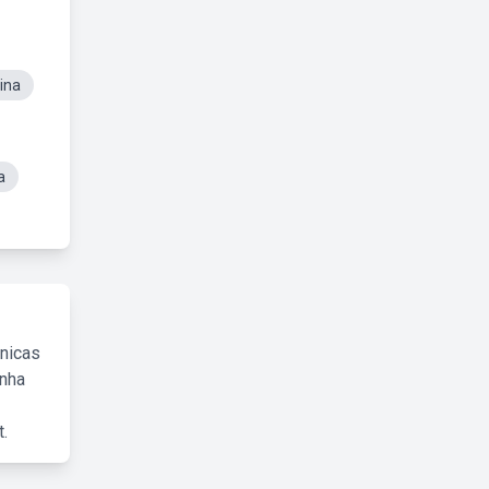
ina
a
cnicas
inha
.