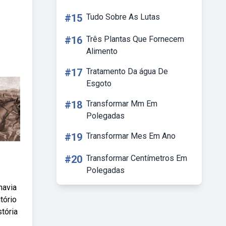
#15
Tudo Sobre As Lutas
#16
Três Plantas Que Fornecem
Alimento
#17
Tratamento Da água De
Esgoto
#18
Transformar Mm Em
Polegadas
#19
Transformar Mes Em Ano
#20
Transformar Centímetros Em
Polegadas
havia
tório
tória