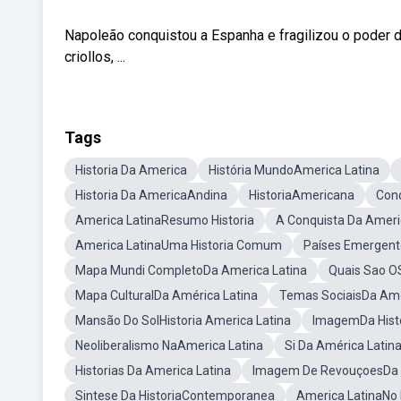
Napoleão conquistou a Espanha e fragilizou o poder 
criollos, ...
Tags
Historia Da America
História MundoAmerica Latina
Historia Da AmericaAndina
HistoriaAmericana
Conq
America LatinaResumo Historia
A Conquista Da Amer
America LatinaUma Historia Comum
Países Emergent
Mapa Mundi CompletoDa America Latina
Quais Sao O
Mapa CulturalDa América Latina
Temas SociaisDa Ame
Mansão Do SolHistoria America Latina
ImagemDa Histo
Neoliberalismo NaAmerica Latina
Si Da América Latin
Historias Da America Latina
Imagem De RevouçoesDa 
Sintese Da HistoriaContemporanea
America LatinaNo