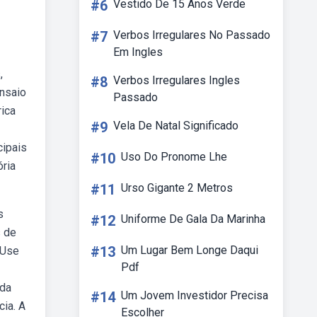
#6
Vestido De 15 Anos Verde
#7
Verbos Irregulares No Passado
Em Ingles
,
#8
Verbos Irregulares Ingles
ensaio
Passado
rica
#9
Vela De Natal Significado
cipais
#10
Uso Do Pronome Lhe
ória
#11
Urso Gigante 2 Metros
s
#12
Uniforme De Gala Da Marinha
s de
#13
Um Lugar Bem Longe Daqui
 Use
Pdf
 da
#14
Um Jovem Investidor Precisa
cia. A
Escolher