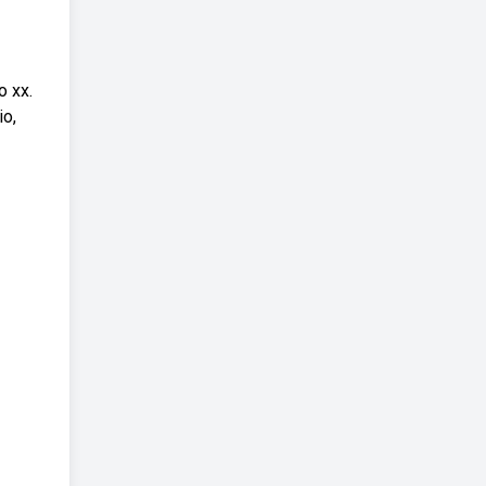
o xx.
io,