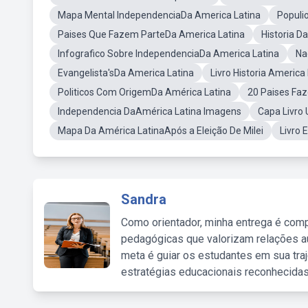
Mapa Mental IndependenciaDa America Latina
Populi
Paises Que Fazem ParteDa America Latina
Historia D
Infografico Sobre IndependenciaDa America Latina
Na
Evangelista'sDa America Latina
Livro Historia America
Politicos Com OrigemDa América Latina
20 Paises Fa
Independencia DaAmérica Latina Imagens
Capa Livro
Mapa Da América LatinaApós a Eleição De Milei
Livro 
Sandra
Como orientador, minha entrega é comp
pedagógicas que valorizam relações au
meta é guiar os estudantes em sua traj
estratégias educacionais reconhecidas