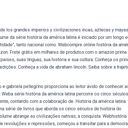
de los grandes imperios y civilizaciones incas, aztecas y mayas
lume da série história da américa latina é iniciado por um longo 
ntidade”, tanto nacional como. Webcompre online história da amé
 amazon. Frete grátis em milhares de produtos com o amazon prime.
aíses, suas línguas, sua história e sua cultura. Conheça os prin
dições. Conheça a vida de abraham lincoln. Saiba sobre a trajet
o e gabriela pellegrino proporciona ao leitor ávido de conhecer a
Weba série história da américa latina percorre os cinco século
inente, contando com a colaboração de. História da américa latina.
uma série de livros que aborda os cinco séculos de história do
volume abrange as civilizações nativas, a conquista. Webhistória
 de revoluções e repressões, começou a transitar para a democra