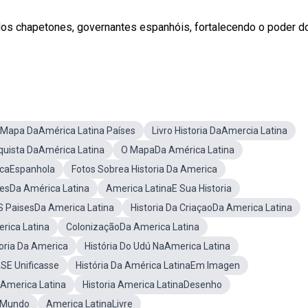
dos chapetones, governantes espanhóis, fortalecendo o poder d
Mapa DaAmérica Latina Países
Livro Historia DaAmercia Latina
uista DaAmérica Latina
O MapaDa América Latina
icaEspanhola
Fotos Sobrea Historia Da America
esDa América Latina
America LatinaE Sua Historia
S PaisesDa America Latina
Historia Da CriaçaoDa America Latina
rica Latina
ColonizaçãoDa America Latina
ria Da America
História Do Udú NaAmerica Latina
aSE Unificasse
História Da América LatinaEm Imagen
America Latina
Historia America LatinaDesenho
 Mundo
America LatinaLivre