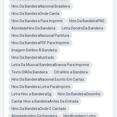
Hino Da BandeiraNacional Brasileira
Hino Da BandeiraOnde Canta
Hino Da Bandeira Para Imprimir
Hino Da BandeiraPNG
AtividadeHino Da Bandeira
Letra DendroDa Bandeira
Hino Da BandeiraNacional Partitura
Hino Da BandeiraPDF Para Imprimir
Imagem DeHino Á Bandeira
Hino Da BandeiraIlustrado
Letra Da Musical BandeiraBranca Para Imprimir
Texto DIADa Bandeira
CifraHino a Bandeira
Hino Da BandeiraNacional Escrito Em Cartaz
Hino Da Bandeira Letra ParaImprimi
Letra Hino a BandeiraQg
Hino Da BandeiraDesenho
Cantar Hino a BandeiraAntes Da Entrada
Hino Da BandeiraOnde E Cantado
AtividadesHino Da Bandeira
HinoBrasileiro Letra