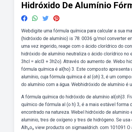
Hidróxido De Alumínio Fór
Webdigite uma fórmula química para calcular a sua m
(hidróxido de alumínio) is 78. 0036 g/mol converter e
uma vez ingerido, reage com o ácido clorídrico do con
hidróxido de alumínio neutraliza o ácido clorídrico n
3hcl = alcl3 + 3h2o). Através do aumento de. Webo hi
fórmula química é al(ho) 3. Este composto apresenta 
alumínio, cuja fórmula química é al (oh) 3, é um compo
do alumínio com a água. Webhidróxido de alumínio é u
A fórmula química do hidróxido de alumínio al(oh)3.
químico de fórmula al (o h) 3, é a mais estável forma 
encontrado na natureza. Webel hidróxido de aluminio 
aluminio, tres de oxígeno y tres de hidrógeno. Se usa c
Alh₃o₃ view products on sigmaaldrich. com 101091 O al