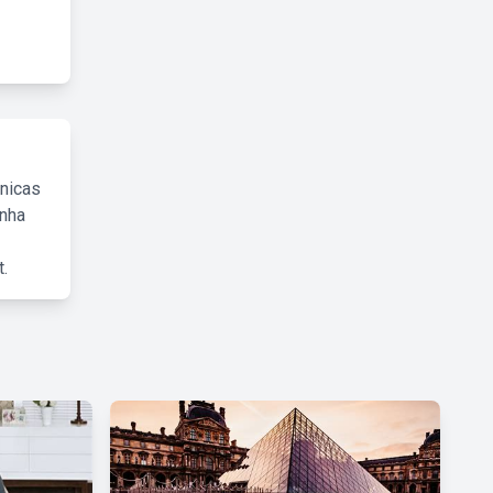
cnicas
inha
.