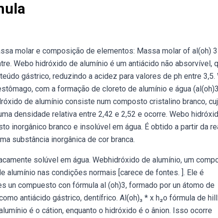
mula
assa molar e composição de elementos: Massa molar of al(oh) 3
ntre. Webo hidróxido de alumínio é um antiácido não absorvível, 
teúdo gástrico, reduzindo a acidez para valores de ph entre 3,5
o estômago, com a formação de cloreto de alumínio e água (al(oh)
dróxido de alumínio consiste num composto cristalino branco, cu
uma densidade relativa entre 2,42 e 2,52 e ocorre. Webo hidróxi
sto inorgânico branco e insolúvel em água. É obtido a partir da r
ma substância inorgânica de cor branca.
 Fracamente solúvel em água. Webhidróxido de alumínio, um comp
de alumínio nas condições normais [carece de fontes. ]. Ele é
es un compuesto con fórmula al (oh)3, formado por un átomo de
omo antiácido gástrico, dentífrico. Al(oh)₃ * x h₂o fórmula de hill
umínio é o cátion, enquanto o hidróxido é o ânion. Isso ocorre