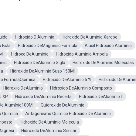
uido
Hidroxido D Aluminio
Hidroxido DeAluminio Xarope
o Bula
Hidroxido DeMagnesio Formula
Alusil Hidroxido Aluminio
Ml
Hidroco DeAluminio
Hidroxido Aluminio Ampola
inio
Hidroxido DeAluminio Sigla
Hidroxido DeAluminio Moleculas
la
Hidroxido DeAluminio Susp 150Ml
nio FórmulaQuímica
Hidroxido DeAluminio 5 %
Hidroxido DeAlumin
Hidroxiio DeAluminio
Hidroxido DeAluminio Composto
o XP
Hidroxido DeAluminio Receita
Hidroxido DeAluminio II
 De Alumínio100Ml
Quidroxido DeAluminio
o Quimica
Antagonismo Quimico Hidroxido De Aluminio
mposto
Hidroxido DeAluminio Molecula
Magnesi
Hidroxido DeAluminio Similar