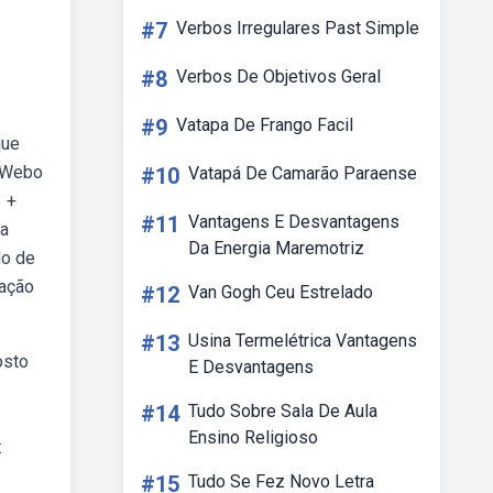
#7
Verbos Irregulares Past Simple
#8
Verbos De Objetivos Geral
#9
Vatapa De Frango Facil
que
. Webo
#10
Vatapá De Camarão Paraense
3 +
#11
Vantagens E Desvantagens
ja
Da Energia Maremotriz
do de
eação
#12
Van Gogh Ceu Estrelado
#13
Usina Termelétrica Vantagens
osto
E Desvantagens
#14
Tudo Sobre Sala De Aula
Ensino Religioso
:
#15
Tudo Se Fez Novo Letra