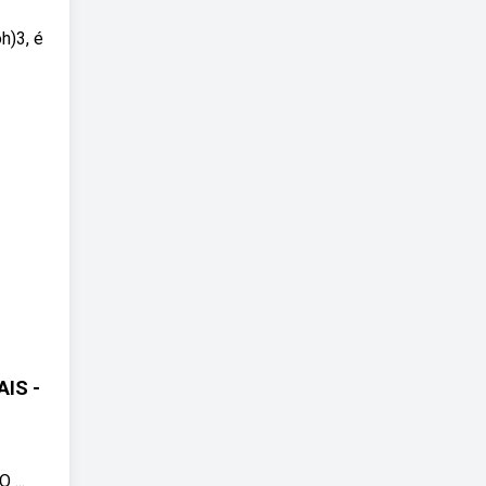
h)3, é
IS -
...