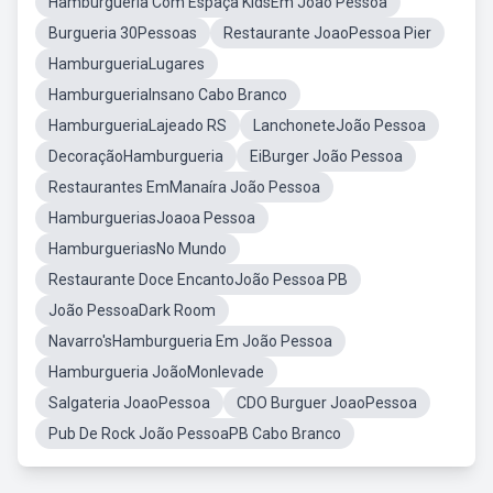
Hamburgueria Com Espaça KidsEm João Pessoa
Burgueria 30Pessoas
Restaurante JoaoPessoa Pier
HamburgueriaLugares
HamburgueriaInsano Cabo Branco
HamburgueriaLajeado RS
LanchoneteJoão Pessoa
DecoraçãoHamburgueria
EiBurger João Pessoa
Restaurantes EmManaíra João Pessoa
HamburgueriasJoaoa Pessoa
HamburgueriasNo Mundo
Restaurante Doce EncantoJoão Pessoa PB
João PessoaDark Room
Navarro'sHamburgueria Em João Pessoa
Hamburgueria JoãoMonlevade
Salgateria JoaoPessoa
CDO Burguer JoaoPessoa
Pub De Rock João PessoaPB Cabo Branco