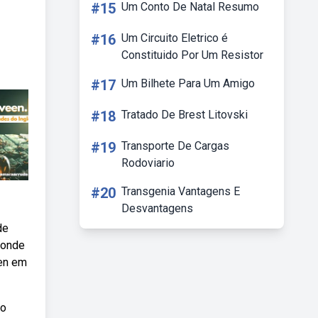
#15
Um Conto De Natal Resumo
#16
Um Circuito Eletrico é
Constituido Por Um Resistor
#17
Um Bilhete Para Um Amigo
#18
Tratado De Brest Litovski
#19
Transporte De Cargas
Rodoviario
#20
Transgenia Vantagens E
Desvantagens
de
 onde
een em
do