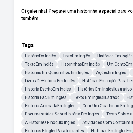
Oi galerinha! Preparei uma historinha especial para 
também ...
Tags
HistóriaDo Inglês
LivroEm Inglês
Histórias Em Inglê
TextoEm Inglês
HistorinhasEm Inglês
Um ContoEm 
Histórias EmQuadrinhos Em Inglês
AçõesEm Inglês
Livros DeHistória Em Inglês
Histórias Em InglêsPara Le
Historia EscritoEm Ingles
Histórias Em InglêsIlustrativo
Historia FacilEm Ingles
Texto Em InglêsIlustrado
His
Historia AnimadaEm Ingles
Criar Um Quadrinho Em In
Documentários SobreHistória Em Ingles
Texto Sobre a
A HistóriaO Pinóquio Inglês
Atividades Com ContoEm I
Histórias E InglêsPara Iniciantes
Histórias Em InglêsEn