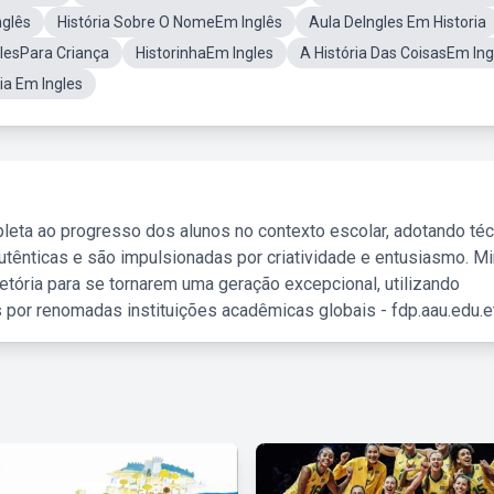
nglês
História Sobre O NomeEm Inglês
Aula DeIngles Em Historia
glesPara Criança
HistorinhaEm Ingles
A História Das CoisasEm Ing
ia Em Ingles
leta ao progresso dos alunos no contexto escolar, adotando té
tênticas e são impulsionadas por criatividade e entusiasmo. M
etória para se tornarem uma geração excepcional, utilizando
 por renomadas instituições acadêmicas globais - fdp.aau.edu.et