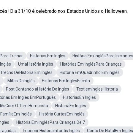
vocês! Dia 31/10 é celebrado nos Estados Unidos o Halloween,
sPara Treinar
Historias Em Ingles
História Em InglêsPara Iniciante
Inglês
UmaHistória Inglês
Histórias Em InglêsPara Crianças
Trecho DeHistória Em Inglês
História EmQuadrinho Em Inglês
r
Mitos DoInglês
Historias Em InglesEscrita
Post Contando aHistória Do Ingles
Text'emIngles Historia
tórias Em Inglês EmPortuguês
HistoriasEn Ingles
glêsCom O Tom Humorista
HistoriaEn Inglés
 FamíliaEm Inglês
História CurtasEm Inglês
nglês
História Em InglêsPara Crianças De 7
graçadas
Imprimir HistóriaInfantis Inglês
Conto De NatalEm Inglês