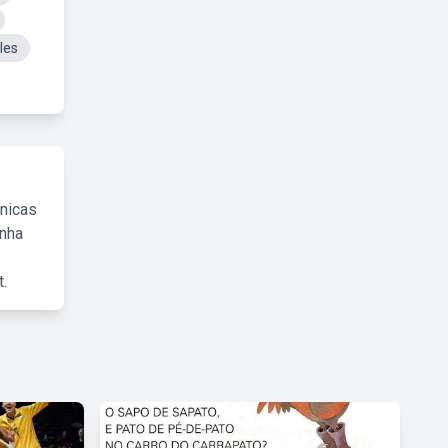
les
cnicas
inha
.