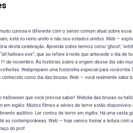
es
 muito curiosa e diferente com o senso comum atual sobre essa 
sam, está no reino unido e não nos estados unidos. Web — explo
ria desta celebração. Aprenda sobre termos como 'ghost', 'witch
“all hallows eve”, que se refere à noite que antecede o dia de t
 1º de novembro. As histórias sobre a origem desse dia são mui
colheitas. Webpreparei uma historinha especial para vocês!dia
m conhecido como dia das bruxas. Web — você realmente sabe t
re o halloween que você precisa saber! Webdia das bruxas ou hal
n em inglês: Muitos filmes e séries de terror estão disponíveis
dimento auditivo. Ler contos de terror em inglês: Há uma vasta 
 até as contemporâneas. Web — hoje vamos treinar a leitura com 
raço do prof.