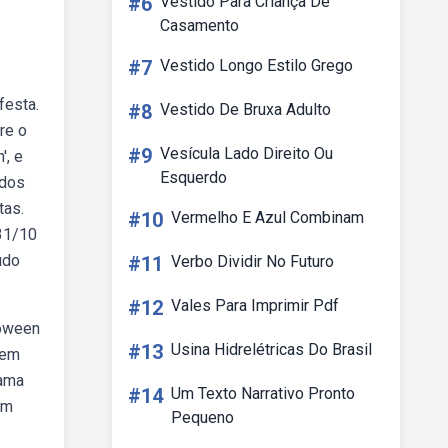
#6
Vestido Para Criança De
Casamento
#7
Vestido Longo Estilo Grego
festa.
#8
Vestido De Bruxa Adulto
re o
#9
Vesícula Lado Direito Ou
', e
Esquerdo
odos
tas.
#10
Vermelho E Azul Combinam
 31/10
udo
#11
Verbo Dividir No Futuro
#12
Vales Para Imprimir Pdf
loween
#13
Usina Hidrelétricas Do Brasil
 em
gama
#14
Um Texto Narrativo Pronto
um
Pequeno