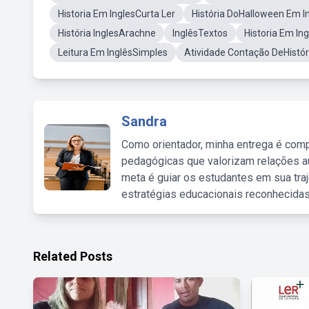
Historia Em InglesCurta Ler
História DoHalloween Em I
História InglesArachne
InglêsTextos
Historia Em In
Leitura Em InglêsSimples
Atividade Contação DeHistór
Sandra
Como orientador, minha entrega é comp
pedagógicas que valorizam relações au
meta é guiar os estudantes em sua traj
estratégias educacionais reconhecidas
Related Posts