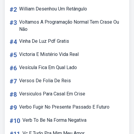
#2
William Desenhou Um Retângulo
#3
Voltamos A Programação Normal Tem Crase Ou
Não
#4
Vinha De Luz Pdf Gratis
#5
Victoria E Mistério Vida Real
#6
Vesícula Fica Em Qual Lado
#7
Versos De Folia De Reis
#8
Versiculos Para Casal Em Crise
#9
Verbo Fugir No Presente Passado E Futuro
#10
Verb To Be Na Forma Negativa
Vc E Tudo Pra Mim Meu Amor