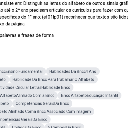
siste em: Distinguir as letras do alfabeto de outros sinais gráf
até o 2º ano precisam articular os currículos para fazer com q
pecíficas do 1° ano: (ef01lp01) reconhecer que textos são lido
xo da página.
palavras e frases de forma.
BnccEnsino Fundamental
Habilidades Da Bncc4 Ano
eto
Habilidade Da Bncc ParaTrabalhar O Alfabeto
tividade Circular LetrasHabilidade Bncc
 AlfabetoAlinhado Com a Bncc
Bncc AlfabetoEducação Infantil
abeto
Competências GeraisDa Bncc
abeto Alinhado Coma Bncc Associado Com Imagem
mpetências GeraisDa Bncc
til
CódigosDa Bncc
5 CamposDa Bncc