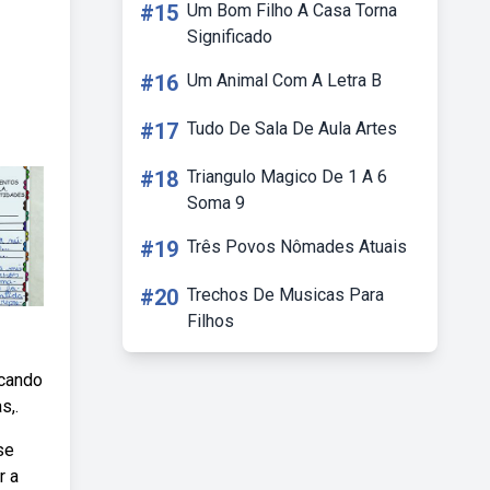
#15
Um Bom Filho A Casa Torna
Significado
#16
Um Animal Com A Letra B
#17
Tudo De Sala De Aula Artes
#18
Triangulo Magico De 1 A 6
Soma 9
#19
Três Povos Nômades Atuais
#20
Trechos De Musicas Para
Filhos
icando
s,.
se
r a