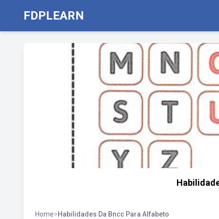
FDPLEARN
Habilidade
Home
>
Habilidades Da Bncc Para Alfabeto