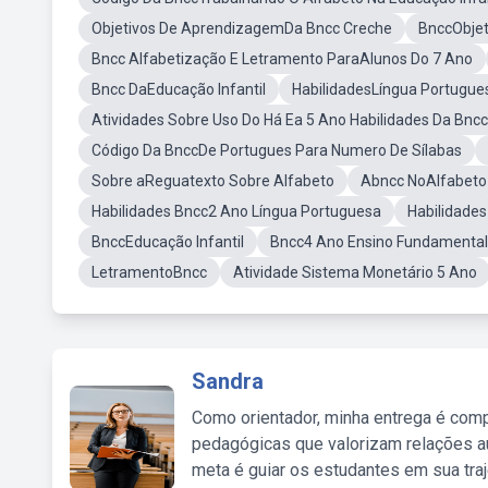
Objetivos De AprendizagemDa Bncc Creche
BnccObjet
Bncc Alfabetização E Letramento ParaAlunos Do 7 Ano
Bncc DaEducação Infantil
HabilidadesLíngua Portugue
Atividades Sobre Uso Do Há Ea 5 Ano Habilidades Da Bncc
Código Da BnccDe Portugues Para Numero De Sílabas
Sobre aReguatexto Sobre Alfabeto
Abncc NoAlfabeto
Habilidades Bncc2 Ano Língua Portuguesa
Habilidade
BnccEducação Infantil
Bncc4 Ano Ensino Fundamental
LetramentoBncc
Atividade Sistema Monetário 5 Ano
Sandra
Como orientador, minha entrega é comp
pedagógicas que valorizam relações au
meta é guiar os estudantes em sua traj