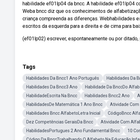
habilidade ef01lp04 da bncc. A habilidade ef01lp04 con
Weba bncc diz que os conhecimentos de alfabetização 
criança compreenda as diferenças. Webhabilidades es
escritos da esquerda para a direita e de cima para bai
(ef01lp02) escrever, espontaneamente ou por ditado, 
Tags
Habilidades Da Bncc1 Ano Português
Habilidades Da 
Habilidades Da Bncc3 Ano
Habilidade Da BnccDo Alfab
HabilidadeEscrita Na Bncc
Habilidades Bncc2 Ano
A
HabilidadesDe Matemática 1 Ano Bncc
Atividade Com
Habilidades Bncc AlfabetoLetra Inicial
CódigoBncc Alf
Dez Competências GeraisDa Bncc
Atividade Com Alf
HabilidadesPortugues 2 Ano Fundamental Bncc
10 Co
Código Da BnccTrabalhando O Alfabeto Na Educação Infan