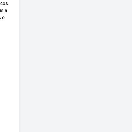
icos.
ue a
s e