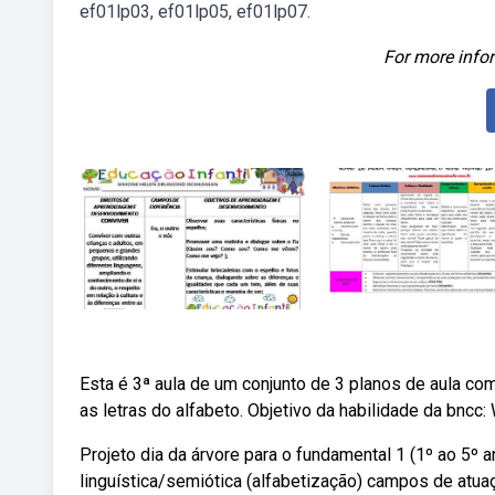
ef01lp03, ef01lp05, ef01lp07.
For more infor
Esta é 3ª aula de um conjunto de 3 planos de aula com
as letras do alfabeto. Objetivo da habilidade da bncc:
Projeto dia da árvore para o fundamental 1 (1º ao 5º 
linguística/semiótica (alfabetização) campos de atu