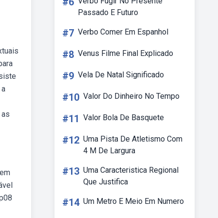
#6
Verbo Fugir No Presente
Passado E Futuro
#7
Verbo Comer Em Espanhol
xtuais
#8
Venus Filme Final Explicado
para
#9
Vela De Natal Significado
siste
 a
#10
Valor Do Dinheiro No Tempo
 as
#11
Valor Bola De Basquete
#12
Uma Pista De Atletismo Com
4 M De Largura
#13
Uma Caracteristica Regional
o em
Que Justifica
ável
lp08
#14
Um Metro E Meio Em Numero