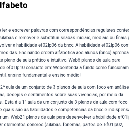
lfabeto
) ler e escrever palavras com correspondências regulares conte
labas e remover e substituir sílabas iniciais, mediais ou finais 
volver a habilidade ef02lp06 da bncc. A habilidade ef02lp06 con
omes das. Ensinando ordem alfabética aos alunos (bncc) aprenda
e plano de aula prático e intuitivo. Web6 planos de aula para
idade ef01lp10 consiste em: Webentenda a fundo como funcionam
ntil, ensino fundamental e ensino médio!
é 2ª aula de um conjunto de 3 planos de aula com foco em análise
ias, desejos e sentimentos sobre suas vivências, por meio da
os,. Esta é a 1ª aula de um conjunto de 3 planos de aula com foc
de quais são as habilidades e competências da bncc é indispens
ar um. Web21 planos de aula para desenvolver a habilidade ef01
ar elementos sonoros (sílabas, fonemas, partes de. Ef01lp02,