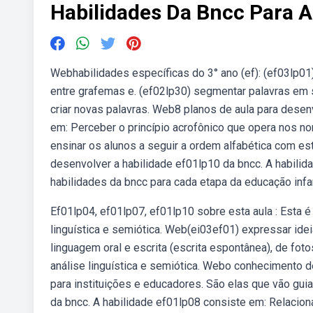
Habilidades Da Bncc Para A
Webhabilidades específicas do 3° ano (ef): (ef03lp01
entre grafemas e. (ef02lp30) segmentar palavras em sí
criar novas palavras. Web8 planos de aula para desen
em: Perceber o princípio acrofônico que opera nos n
ensinar os alunos a seguir a ordem alfabética com est
desenvolver a habilidade ef01lp10 da bncc. A habil
habilidades da bncc para cada etapa da educação infa
Ef01lp04, ef01lp07, ef01lp10 sobre esta aula : Esta 
linguística e semiótica. Web(ei03ef01) expressar ide
linguagem oral e escrita (escrita espontânea), de fot
análise linguística e semiótica. Webo conhecimento 
para instituições e educadores. São elas que vão gui
da bncc. A habilidade ef01lp08 consiste em: Relacion