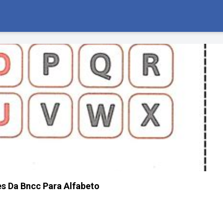
s Da Bncc Para Alfabeto