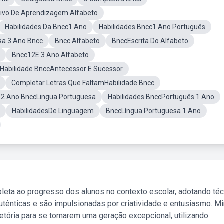
ivo De Aprendizagem Alfabeto
Habilidades Da Bncc1 Ano
Habilidades Bncc1 Ano Português
sa 3 Ano Bncc
Bncc Alfabeto
BnccEscrita Do Alfabeto
Bncc12E 3 Ano Alfabeto
Habilidade BnccAntecessor E Sucessor
Completar Letras Que FaltamHabilidade Bncc
s 2 Ano BnccLingua Portuguesa
Habilidades BnccPortuguês 1 Ano
HabilidadesDe Linguagem
BnccLíngua Portuguesa 1 Ano
leta ao progresso dos alunos no contexto escolar, adotando té
tênticas e são impulsionadas por criatividade e entusiasmo. M
etória para se tornarem uma geração excepcional, utilizando