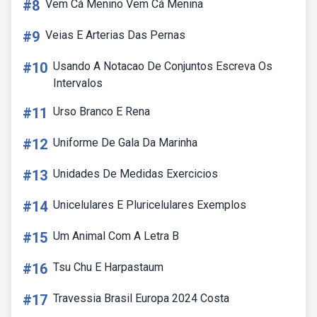
#8
Vem Cá Menino Vem Cá Menina
#9
Veias E Arterias Das Pernas
#10
Usando A Notacao De Conjuntos Escreva Os
Intervalos
#11
Urso Branco E Rena
#12
Uniforme De Gala Da Marinha
#13
Unidades De Medidas Exercicios
#14
Unicelulares E Pluricelulares Exemplos
#15
Um Animal Com A Letra B
#16
Tsu Chu E Harpastaum
#17
Travessia Brasil Europa 2024 Costa