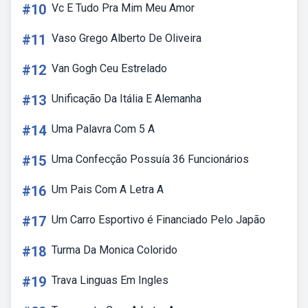
#10
Vc E Tudo Pra Mim Meu Amor
#11
Vaso Grego Alberto De Oliveira
#12
Van Gogh Ceu Estrelado
#13
Unificação Da Itália E Alemanha
#14
Uma Palavra Com 5 A
#15
Uma Confecção Possuía 36 Funcionários
#16
Um Pais Com A Letra A
#17
Um Carro Esportivo é Financiado Pelo Japão
#18
Turma Da Monica Colorido
#19
Trava Linguas Em Ingles