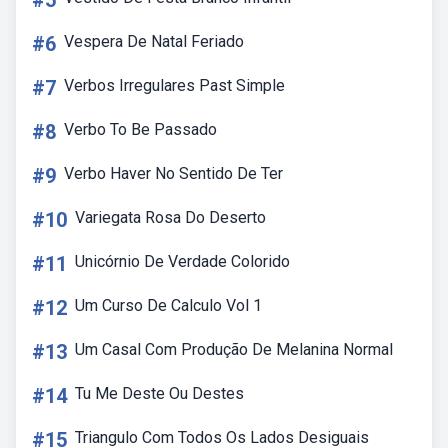
#5
#6
Vespera De Natal Feriado
#7
Verbos Irregulares Past Simple
#8
Verbo To Be Passado
#9
Verbo Haver No Sentido De Ter
#10
Variegata Rosa Do Deserto
#11
Unicórnio De Verdade Colorido
#12
Um Curso De Calculo Vol 1
#13
Um Casal Com Produção De Melanina Normal
#14
Tu Me Deste Ou Destes
#15
Triangulo Com Todos Os Lados Desiguais