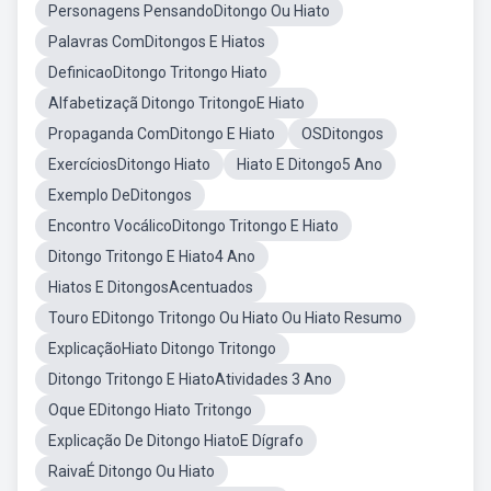
Personagens PensandoDitongo Ou Hiato
Palavras ComDitongos E Hiatos
DefinicaoDitongo Tritongo Hiato
Alfabetizaçã Ditongo TritongoE Hiato
Propaganda ComDitongo E Hiato
OSDitongos
ExercíciosDitongo Hiato
Hiato E Ditongo5 Ano
Exemplo DeDitongos
Encontro VocálicoDitongo Tritongo E Hiato
Ditongo Tritongo E Hiato4 Ano
Hiatos E DitongosAcentuados
Touro EDitongo Tritongo Ou Hiato Ou Hiato Resumo
ExplicaçãoHiato Ditongo Tritongo
Ditongo Tritongo E HiatoAtividades 3 Ano
Oque EDitongo Hiato Tritongo
Explicação De Ditongo HiatoE Dígrafo
RaivaÉ Ditongo Ou Hiato