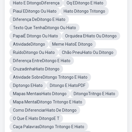
Hiato E DitongoDiferença
Oq EDitongo E Hiato
Piauí EDitongo Ou Hiato
Hiato Ditongo Tritongo
Diferença DeDitongo E Hiato
Texto Que TenhaDitongo Ou Hiato
PapaiÉ Ditongo Ou Hiato
Orquidea EHiato Ou Ditongo
AtividadeDitongo
Meme HiatoE Ditongo
RuídoDitongo Ou Hiato
Chão PneuHiato Ou Ditongo
Diferença EntreDitongo E Hiato
CruzadinhaHiato Ditongo
Atividade SobreDitongo Tritongo E Hiato
Diptongo EHiato
Ditongo E HiatoPDF
Mapas MentaisHiato Ditongo
DitongoTritngo E Hiato
Mapa MentalDitongo Tritongo E Hiato
Como DiferenciarHiato De Ditongo
O Que É Hiato DitongoE T
Caça PalavrasDitongo Tritongo E Hiato