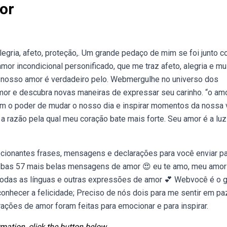
or
legria, afeto, proteção,. Um grande pedaço de mim se foi junto 
incondicional personificado, que me traz afeto, alegria e mu
e nosso amor é verdadeiro pelo. Webmergulhe no universo dos
r e descubra novas maneiras de expressar seu carinho. “o amo
 o poder de mudar o nosso dia e inspirar momentos da nossa v
 razão pela qual meu coração bate mais forte. Seu amor é a lu
cionantes frases, mensagens e declarações para você enviar pa
Webas 57 mais belas mensagens de amor 😍 eu te amo, meu amor
odas as línguas e outras expressões de amor 💕 Webvocê é o 
conhecer a felicidade; Preciso de nós dois para me sentir em pa
ções de amor foram feitas para emocionar e para inspirar.
mation, click the button below.