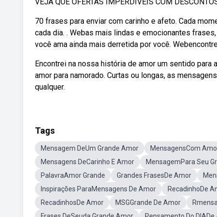
VEJA QUE OFERTAS IMPERDÍVEIS COM DESCONTOS
70 frases para enviar com carinho e afeto. Cada mom
cada dia. . Webas mais lindas e emocionantes frase
você ama ainda mais derretida por você. Webencontre
Encontrei na nossa história de amor um sentido para
amor para namorado. Curtas ou longas, as mensagens
qualquer.
Tags
Mensagem DeUm Grande Amor
MensagensCom Amo
Mensagens DeCarinho E Amor
MensagemPara Seu G
PalavraAmor Grande
Grandes FrasesDe Amor
Men
Inspirações ParaMensagens De Amor
RecadinhoDe A
RecadinhosDe Amor
MSGGrande De Amor
Rmensa
Frases DeSeuda Grande Amor
Pensamento Do DIADe