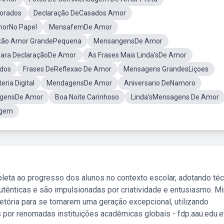
orados
Declaração DeCasados Amor
morNo Papel
MensafemDe Amor
xão Amor GrandePequena
MensangensDe Amor
Para DeclaraçãoDe Amor
As Frases Mais Linda'sDe Amor
ados
Frases DeReflexao De Amor
Mensagens GrandesLiçoes
ria Digital
MendagensDe Amor
Aniversario DeNamoro
gensDe Amor
Boa Noite Carinhoso
Linda'sMensagens De Amor
agem
leta ao progresso dos alunos no contexto escolar, adotando té
tênticas e são impulsionadas por criatividade e entusiasmo. M
etória para se tornarem uma geração excepcional, utilizando
 por renomadas instituições acadêmicas globais - fdp.aau.edu.et