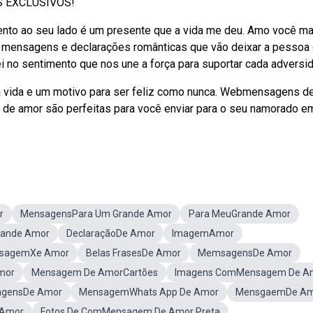
 EXCLUSIVOS!
ento ao seu lado é um presente que a vida me deu. Amo você ma
s, mensagens e declarações românticas que vão deixar a pessoa
i no sentimento que nos une a força para suportar cada adversi
 a vida e um motivo para ser feliz como nunca. Webmensagens d
 de amor são perfeitas para você enviar para o seu namorado e
r
MensagensPara Um Grande Amor
Para MeuGrande Amor
rande Amor
DeclaraçãoDe Amor
ImagemAmor
sagemXe Amor
Belas FrasesDe Amor
MemsagensDe Amor
mor
Mensagem De AmorCartões
Imagens ComMensagem De A
gensDe Amor
MensagemWhats App De Amor
MensgaemDe Am
 Amor
Fotos De ComMensagem De Amor Preta