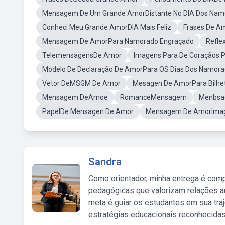
Mensagem De Um Grande AmorDistante No DIA Dos Nam
Conheci Meu Grande AmorDIA Mais Feliz
Frases De A
Mensagem De AmorPara Namorado Engraçado
Refle
TelemensagensDe Amor
Imagens Para De Coraçãos 
Modelo De Declaração De AmorPara OS Dias Dos Namor
Vetor DeMSGM De Amor
Mesagen De AmorPara Bilhete
Mensagem DeAmoe
RomanceMensagem
Menbsa
PapelDe Mensagen De Amor
Mensagem De AmorIm
Sandra
Como orientador, minha entrega é comp
pedagógicas que valorizam relações au
meta é guiar os estudantes em sua traj
estratégias educacionais reconhecidas