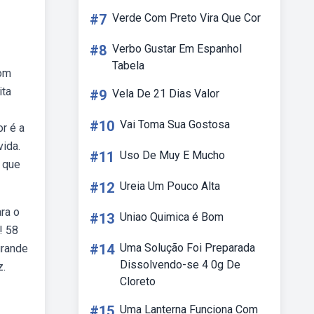
#7
Verde Com Preto Vira Que Cor
#8
Verbo Gustar Em Espanhol
Tabela
com
ita
#9
Vela De 21 Dias Valor
#10
Vai Toma Sua Gostosa
r é a
ida.
#11
Uso De Muy E Mucho
z que
#12
Ureia Um Pouco Alta
ra o
#13
Uniao Quimica é Bom
! 58
#14
Uma Solução Foi Preparada
grande
Dissolvendo-se 4 0g De
z.
Cloreto
#15
Uma Lanterna Funciona Com