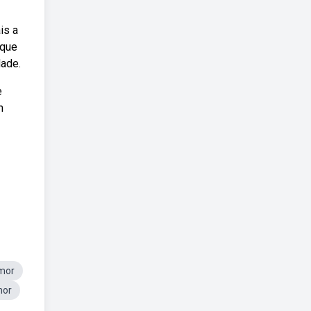
is a
 que
dade.
e
m
mor
or