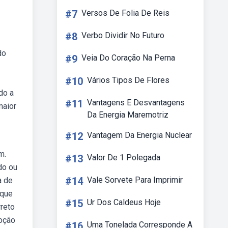
#7
Versos De Folia De Reis
#8
Verbo Dividir No Futuro
do
#9
Veia Do Coração Na Perna
#10
Vários Tipos De Flores
do a
#11
Vantagens E Desvantagens
maior
Da Energia Maremotriz
#12
Vantagem Da Energia Nuclear
m.
#13
Valor De 1 Polegada
do ou
#14
Vale Sorvete Para Imprimir
a de
 que
#15
Ur Dos Caldeus Hoje
reto
noção
#16
Uma Tonelada Corresponde A