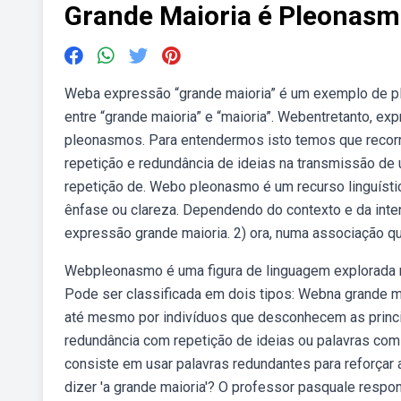
Grande Maioria é Pleonas
Weba expressão “grande maioria” é um exemplo de pl
entre “grande maioria” e “maioria”. Webentretanto, 
pleonasmos. Para entendermos isto temos que recorr
repetição e redundância de ideias na transmissão d
repetição de. Webo pleonasmo é um recurso linguístic
ênfase ou clareza. Dependendo do contexto e da intenç
expressão grande maioria. 2) ora, numa associação 
Webpleonasmo é uma figura de linguagem explorada na
Pode ser classificada em dois tipos: Webna grande 
até mesmo por indivíduos que desconhecem as princi
redundância com repetição de ideias ou palavras co
consiste em usar palavras redundantes para reforça
dizer 'a grande maioria'? O professor pasquale respo