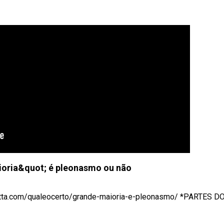
oria&quot; é pleonasmo ou não
tta.com/qualeocerto/grande-maioria-e-pleonasmo/ *PARTES DO .