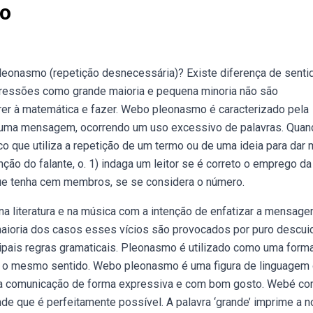
mo
eonasmo (repetição desnecessária)? Existe diferença de senti
expressões como grande maioria e pequena minoria não são
er à matemática e fazer. Webo pleonasmo é caracterizado pela
e uma mensagem, ocorrendo um uso excessivo de palavras. Quan
o que utiliza a repetição de um termo ou de uma ideia para dar 
ão do falante, o. 1) indaga um leitor se é correto o emprego da
que tenha cem membros, se se considera o número.
 literatura e na música com a intenção de enfatizar a mensage
maioria dos casos esses vícios são provocados por puro descui
pais regras gramaticais. Pleonasmo é utilizado como uma form
m o mesmo sentido. Webo pleonasmo é uma figura de linguagem
r a comunicação de forma expressiva e com bom gosto. Webé cor
nde que é perfeitamente possível. A palavra ‘grande’ imprime a 