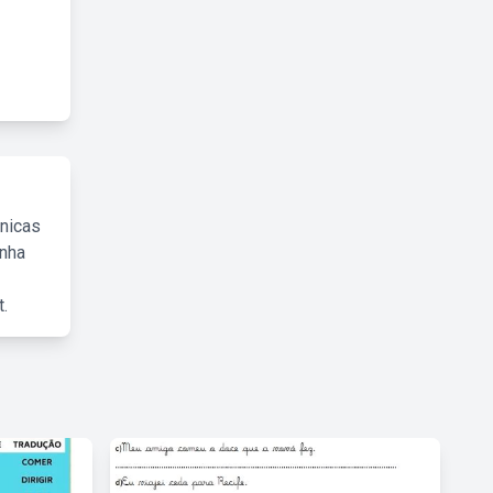
cnicas
inha
.