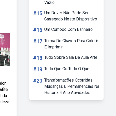
Vazio
#15
Um Driver Não Pode Ser
Carregado Neste Dispositivo
#16
Um Cômodo Com Banheiro
#17
Turma Do Chaves Para Colorir
E Imprimir
#18
Tudo Sobre Sala De Aula Arte
#19
Tudo Que Ou Tudo O Que
#20
Transformações Ocorridas
alon
Mudanças E Permanências Na
afite
História 4 Ano Atividades
tida
eleza