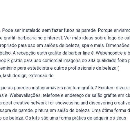
 Pode ser instalado sem fazer furos na parede. Porque enviamo
graffiti barbearia no pinterest. Ver más ideas sobre logo de sa
propriado para uso em salões de beleza, spa e mais. Dimensões
lho. A recepção earth grafite da barber line é. Webencontre e 
epik grátis para uso comercial imagens de alta qualidade feito 
eminino para esteticista e outros profissionais de beleza (
, lash design, extensão de.
que as paredes instagramáveis não tem grafite? Existem divers
es e. Webavaliações, telefone e endereço de salão grafite em c
largest creative network for showcasing and discovering creativ
sora de parede, pintura em salão de beleza. Uma ótima forma d
o de beleza. Os kits são uma forma prática de adquirir os seus