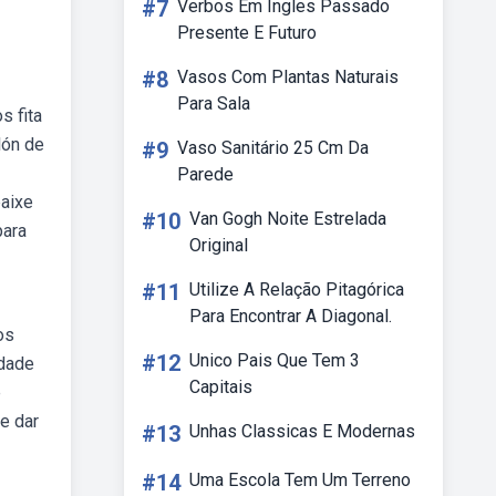
#7
Verbos Em Ingles Passado
Presente E Futuro
#8
Vasos Com Plantas Naturais
Para Sala
s fita
lón de
#9
Vaso Sanitário 25 Cm Da
Parede
baixe
#10
Van Gogh Noite Estrelada
para
Original
#11
Utilize A Relação Pitagórica
Para Encontrar A Diagonal.
os
#12
Unico Pais Que Tem 3
idade
Capitais
e
e dar
#13
Unhas Classicas E Modernas
#14
Uma Escola Tem Um Terreno