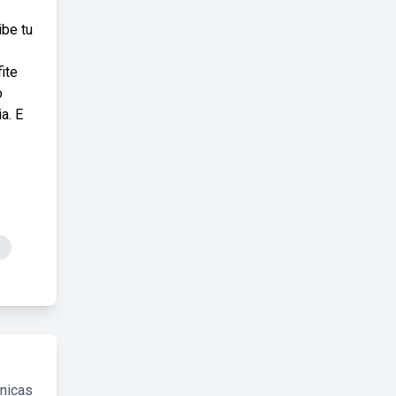
ibe tu
ite
o
a. E
o
cnicas