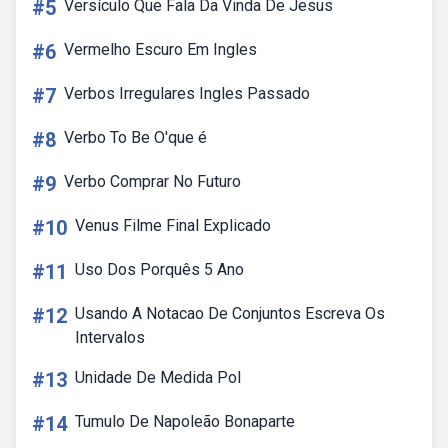
#5
Versículo Que Fala Da Vinda De Jesus
#6
Vermelho Escuro Em Ingles
#7
Verbos Irregulares Ingles Passado
#8
Verbo To Be O'que é
#9
Verbo Comprar No Futuro
#10
Venus Filme Final Explicado
#11
Uso Dos Porquês 5 Ano
#12
Usando A Notacao De Conjuntos Escreva Os
Intervalos
#13
Unidade De Medida Pol
#14
Tumulo De Napoleão Bonaparte