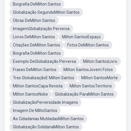
Biografia DeMilton Santos
Globalização SegundoMilton Santos
Obras DeMilton Santos
ImagemGlobalização Perversa
Livros DeMilton Santos
Milton SantosEspaço
Citações DeMilton Santos
Fotos DeMilton Santos
Biografia DoMilton Santos
Exemplo DeGlobalização Perversa
Milton SantosLivro
Frases DeMilton Santos
Milton SantosJovem Fotos
Tres GlobalizaçãoE Milton Santos
Milton SantosMorte
Milton SantosCapa Revista
Milton SantosTerritorio
Milton SantosNobe
Globalização ParaMilton Santos
GlobalizaçãoPerversidade Imagens
Imagem De MiltoSantos
As Cidadanias MutiladasMilton Santos
Globalização SolidariaMilton Santos