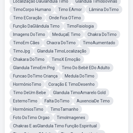
Localização DaGlândula Timo
Glândula TimoBovinas
TimoCorpo Humano
Timo EAmor
Lâmina DoTimo
Timo ECoração
Onde Fica OTimo
Função DaGlândula Timo
TimoFisiologia
Imagens DoTimo
MeduçaE Timo
Chakra DoTimo
TimoEm Cães
Chacra DoTimo
TimoAumentado
TimoJpg
Glandula TimoLocalização
Chakara DoTimo
TimoX Emoção
Glandula TimoEm Png
Timo Do Bebê EDo Adulto
Funcao DoTimo Criança
Medula DoTimo
HormônioTimo
Coração E TimoDesenho
Timo DeUm Bebe
Glandula TimoAmarelo Gold
EsternoTimo
Falta DoTimo
AuxenciaDe Timo
HormôniosTimo
TimoTamanho
Foto DoTimo Orgao
TimoImagenes
Chakras E asGlandula Timo Função Espiritual